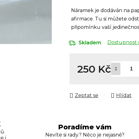
Náramek je dodáván na papí
afirmace. Tu si můžete odstři
připomínku vaší jedinečnost
Dostupnost 
Skladem
250 Kč
Měrná cena:
Zeptat se
Hlídat
K
Poradíme vám
ů.
Nevíte si rady? Něco je nejasné?
e i