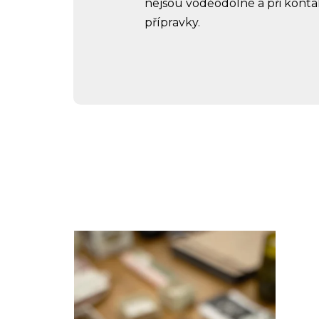
nejsou voděodolné a při kont
přípravky.