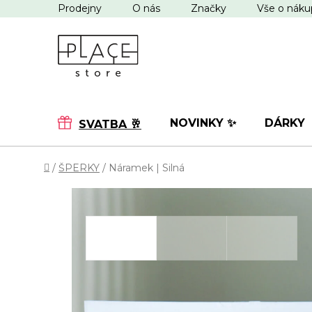
Přejít
Prodejny
O nás
Značky
Vše o nák
na
obsah
NOVINKY ✨
DÁRKY
SVATBA 🥂
Domů
/
ŠPERKY
/
Náramek | Silná