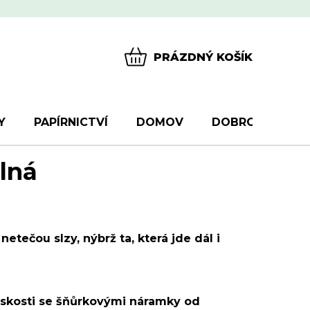
PRÁZDNÝ KOŠÍK
NÁKUPNÍ
KOŠÍK
Y
PAPÍRNICTVÍ
DOMOV
DOBROTY
D
lná
 netečou slzy, nýbrž ta, která jde dál i
enskosti se šňůrkovými náramky od