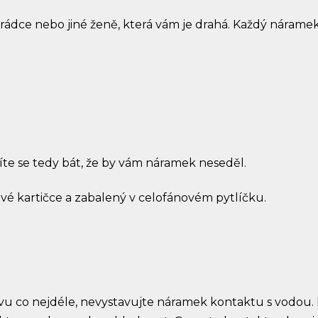
arádce nebo jiné ženě, která vám je drahá. Každý náram
íte se tedy bát, že by vám náramek neseděl.
é kartičce a zabalený v celofánovém pytlíčku.
arvu co nejdéle, nevystavujte náramek kontaktu s vodou