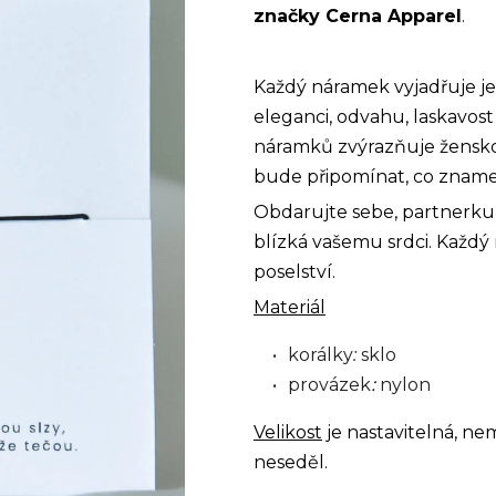
značky Cerna Apparel
.
Každý náramek vyjadřuje jed
eleganci, odvahu, laskavost
náramků zvýrazňuje žensko
bude připomínat, co zname
Obdarujte sebe, partnerku,
blízká vašemu srdci. Každ
poselství.
Materiál
korálky
:
sklo
:
provázek
nylon
Velikost
je nastavitelná, ne
neseděl.