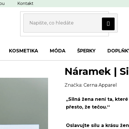
upu
Kontakt
KOSMETIKA
MÓDA
ŠPERKY
DOPLŇK
Náramek | Si
Značka:
Cerna Apparel
‚‚Silná žena není ta, které
přesto, že tečou.‘‘
Oslavujte sílu a krásu ž