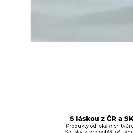
S láskou z ČR a S
Produkty od lokálních tvůrc
Kousky, které potěší oči, srdc