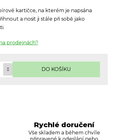
rové kartičce, na kterém je napsána
hnout a nosit ji stále při sobě jako
i.
na prodejnách?
DO KOŠÍKU
Rychlé doručení
Vše skladem a během chvíle
připravené k odeslání nebo