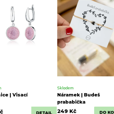
m
Skladem
ce | Visací
Náramek | Budeš
prababička
249 Kč
č
DO KO
DETAIL