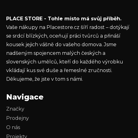
Vložením e-mailu souhlasíte s
podmínkami
PLACE STORE - Tohle místo má svůj příběh.
ochrany osobních údajů
Vaše nákupy na Placestore.cz šíří radost – dotýkají
PŘIHLÁSIT SE
se srdcí blízkých, oceňují práci tvůrců a přináší
kousek jejich vášně do vašeho domova. Jsme
nadšeným spojencem malých českých a
slovenských umělců, kteří do každého výrobku
vkládají kus své duše a řemeslné zručnosti.
Děkujeme, že jste v tom s námi.
Navigace
Značky
Prodejny
O nás
Projekty