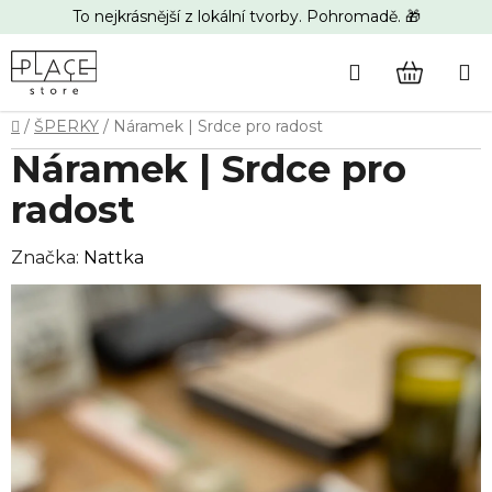
Přejít
To nejkrásnější z lokální tvorby. Pohromadě. 🎁
na
obsah
Hledat
NÁKUP
Domů
/
ŠPERKY
/
Náramek | Srdce pro radost
KOŠÍK
Náramek | Srdce pro
radost
Značka:
Nattka