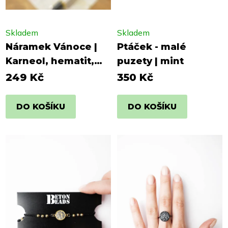
Skladem
Skladem
Náramek Vánoce |
Ptáček - malé
Karneol, hematit,
puzety | mint
křemen
249 Kč
350 Kč
DO KOŠÍKU
DO KOŠÍKU