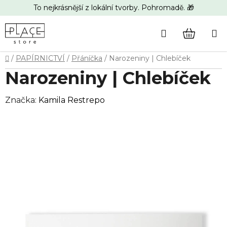
Přejít
To nejkrásnější z lokální tvorby. Pohromadě. 🎁
na
obsah
Hledat
NÁKUP
Domů
/
PAPÍRNICTVÍ
/
Přáníčka
/
Narozeniny | Chlebíček
KOŠÍK
Narozeniny | Chlebíček
Značka:
Kamila Restrepo