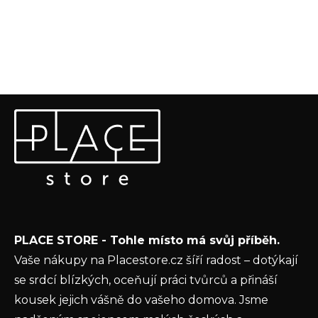
Z
Odebírat newsletter
á
p
Vložte svůj e-mail a my vám budeme zasílat informace o
a
nových produktech na našem e-shopu.
t
E-mail
í
Vložením e-mailu souhlasíte s
podmínkami
PLACE STORE - Tohle místo má svůj příběh.
ochrany osobních údajů
Vaše nákupy na Placestore.cz šíří radost – dotýkají
PŘIHLÁSIT SE
se srdcí blízkých, oceňují práci tvůrců a přináší
kousek jejich vášně do vašeho domova. Jsme