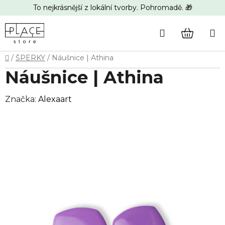
Přejít
To nejkrásnější z lokální tvorby. Pohromadě. 🎁
na
obsah
Hledat
NÁKUP
Domů
/
ŠPERKY
/
Náušnice | Athina
KOŠÍK
Náušnice | Athina
Značka:
Alexaart