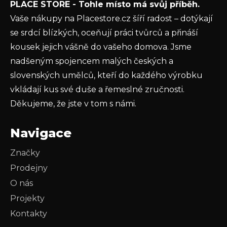
PLACE STORE - Tohle místo má svůj příběh.
ochrany osobních údajů
Vaše nákupy na Placestore.cz šíří radost – dotýkají
PŘIHLÁSIT SE
se srdcí blízkých, oceňují práci tvůrců a přináší
kousek jejich vášně do vašeho domova. Jsme
nadšeným spojencem malých českých a
slovenských umělců, kteří do každého výrobku
vkládají kus své duše a řemeslné zručnosti.
Děkujeme, že jste v tom s námi.
Navigace
Značky
Prodejny
O nás
Projekty
Kontakty