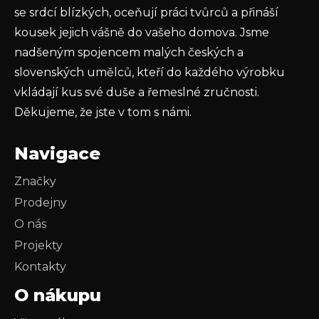
PŘIHLÁSIT SE
se srdcí blízkých, oceňují práci tvůrců a přináší
kousek jejich vášně do vašeho domova. Jsme
nadšeným spojencem malých českých a
slovenských umělců, kteří do každého výrobku
vkládají kus své duše a řemeslné zručnosti.
Děkujeme, že jste v tom s námi.
Navigace
Značky
Prodejny
O nás
Projekty
Kontakty
O nákupu