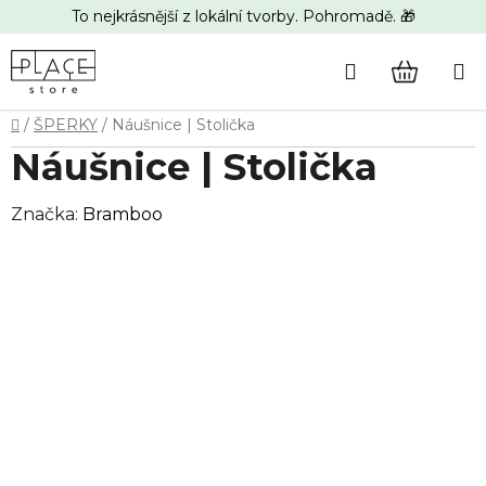
Přejít
To nejkrásnější z lokální tvorby. Pohromadě. 🎁
na
obsah
Hledat
NÁKUP
Domů
/
ŠPERKY
/
Náušnice | Stolička
KOŠÍK
Náušnice | Stolička
Značka:
Bramboo