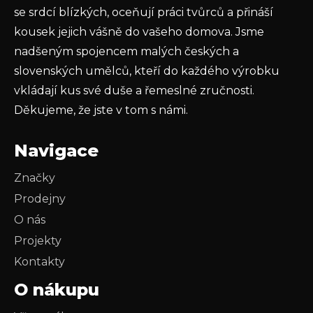
PŘIHLÁSIT SE
se srdcí blízkých, oceňují práci tvůrců a přináší
kousek jejich vášně do vašeho domova. Jsme
nadšeným spojencem malých českých a
slovenských umělců, kteří do každého výrobku
vkládají kus své duše a řemeslné zručnosti.
Děkujeme, že jste v tom s námi.
Navigace
Značky
Prodejny
O nás
Projekty
Kontakty
O nákupu