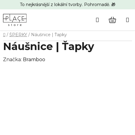
Přejít
To nejkrásnější z lokální tvorby. Pohromadě. 🎁
na
obsah
Hledat
NÁKUP
Domů
/
ŠPERKY
/
Náušnice | Ťapky
KOŠÍK
Náušnice | Ťapky
Značka:
Bramboo