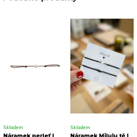
Skladem
Skladem
Náramek perleť |
Náramek Miluju tě |