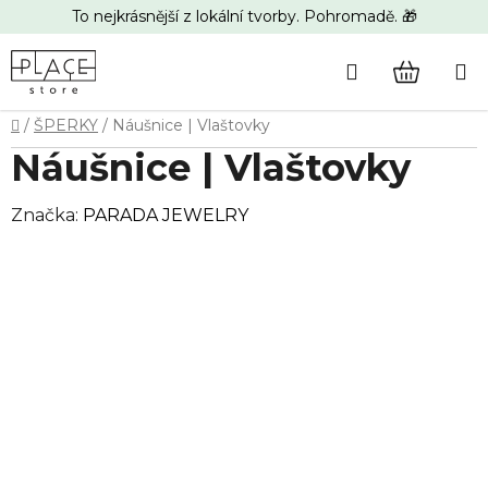
Přejít
To nejkrásnější z lokální tvorby. Pohromadě. 🎁
na
obsah
Hledat
NÁKUP
Domů
/
ŠPERKY
/
Náušnice | Vlaštovky
KOŠÍK
Náušnice | Vlaštovky
Značka:
PARADA JEWELRY