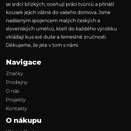
PŘIHLÁSIT SE
se srdcí blízkých, oceňují práci tvůrců a přináší
kousek jejich vášně do vašeho domova. Jsme
nadšeným spojencem malých českých a
slovenských umělců, kteří do každého výrobku
vkládají kus své duše a řemeslné zručnosti.
Děkujeme, že jste v tom s námi.
Navigace
Značky
Prodejny
O nás
Projekty
Kontakty
O nákupu