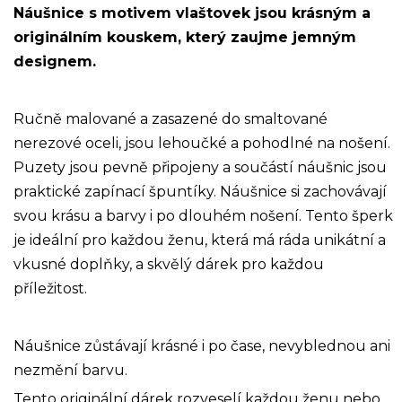
Náušnice s motivem vlaštovek jsou krásným a
originálním kouskem, který zaujme jemným
designem.
Ručně malované a zasazené do smaltované
nerezové oceli, jsou lehoučké a pohodlné na nošení.
Puzety jsou pevně připojeny a součástí náušnic jsou
praktické zapínací špuntíky. Náušnice si zachovávají
svou krásu a barvy i po dlouhém nošení. Tento šperk
je ideální pro každou ženu, která má ráda unikátní a
vkusné doplňky, a skvělý dárek pro každou
příležitost.
Náušnice zůstávají krásné i po čase, nevyblednou ani
nezmění barvu.
Tento originální dárek rozveselí každou ženu nebo