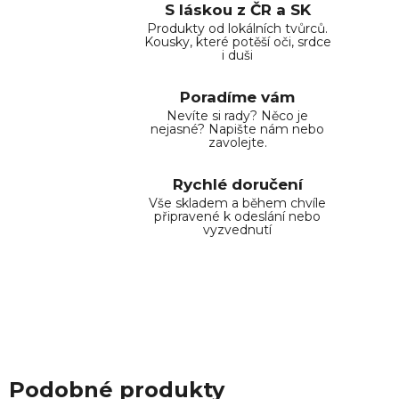
S láskou z ČR a SK
Produkty od lokálních tvůrců.
Kousky, které potěší oči, srdce
i duši
Poradíme vám
Nevíte si rady? Něco je
nejasné? Napište nám nebo
zavolejte.
Rychlé doručení
Vše skladem a během chvíle
připravené k odeslání nebo
vyzvednutí
Podobné produkty