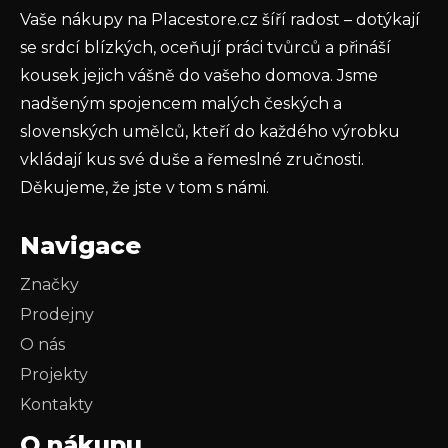
Vaše nákupy na Placestore.cz šíří radost – dotýkají
PŘIHLÁSIT SE
se srdcí blízkých, oceňují práci tvůrců a přináší
kousek jejich vášně do vašeho domova. Jsme
nadšeným spojencem malých českých a
slovenských umělců, kteří do každého výrobku
vkládají kus své duše a řemeslné zručnosti.
Děkujeme, že jste v tom s námi.
Navigace
Značky
Prodejny
O nás
Projekty
Kontakty
O nákupu