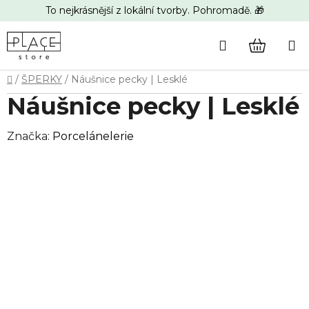
Přejít
To nejkrásnější z lokální tvorby. Pohromadě. 🎁
na
obsah
Hledat
NÁKUP
Domů
/
ŠPERKY
/
Náušnice pecky | Lesklé
KOŠÍK
Náušnice pecky | Lesklé
Značka:
Porcelánelerie