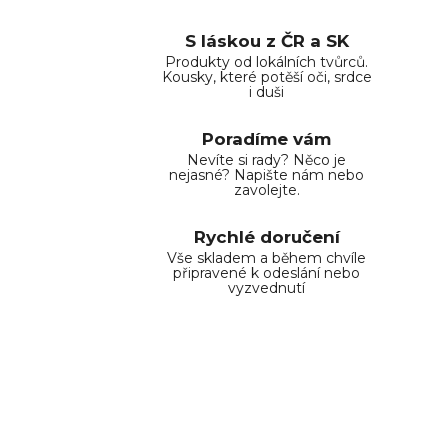
S láskou z ČR a SK
Produkty od lokálních tvůrců.
Kousky, které potěší oči, srdce
i duši
Poradíme vám
Nevíte si rady? Něco je
nejasné? Napište nám nebo
zavolejte.
Rychlé doručení
Vše skladem a během chvíle
připravené k odeslání nebo
vyzvednutí