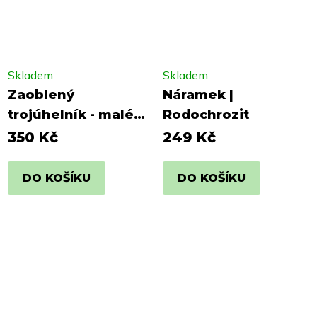
Skladem
Skladem
Zaoblený
Náramek |
trojúhelník - malé
Rodochrozit
puzety |
350 Kč
249 Kč
modrobroskvová
DO KOŠÍKU
DO KOŠÍKU