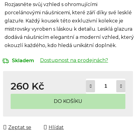
Rozjasněte svůj vzhled s ohromujícími
porcelánovými náušnicemi, které září díky své lesklé
glazuře. Každý kousek této exkluzivní kolekce je
mistrovsky vyroben s láskou k detailu. Lesklá glazura
dodává náušnicím elegantní a moderní vzhled, který
okouzlí každého, kdo hledá unikátní doplněk.
Dostupnost na prodejnách?
Skladem
260 Kč
Měrná cena:
DO KOŠÍKU
Zeptat se
Hlídat