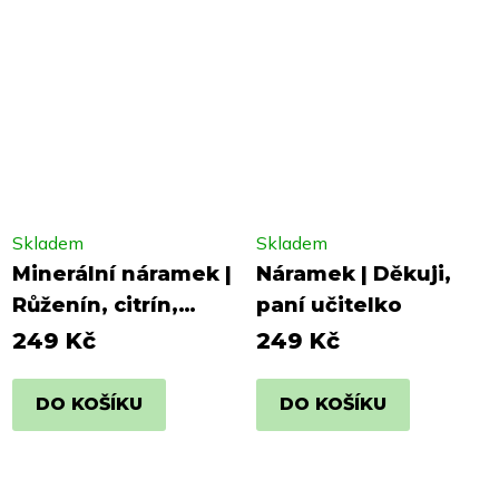
Skladem
Skladem
Minerální náramek |
Náramek | Děkuji,
Růženín, citrín,
paní učitelko
ametyst
249 Kč
249 Kč
DO KOŠÍKU
DO KOŠÍKU