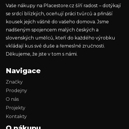
Vaše nákupy na Placestore.cz šíří radost – dotýkají
PŘIHLÁSIT SE
se srdcí blízkých, oceňují práci tvůrců a přináší
kousek jejich vášně do vašeho domova. Jsme
nadšeným spojencem malých českých a
slovenských umělců, kteří do každého výrobku
vkládají kus své duše a řemeslné zručnosti.
Děkujeme, že jste v tom s námi.
Navigace
Značky
Prodejny
O nás
Projekty
Kontakty
O nákupu