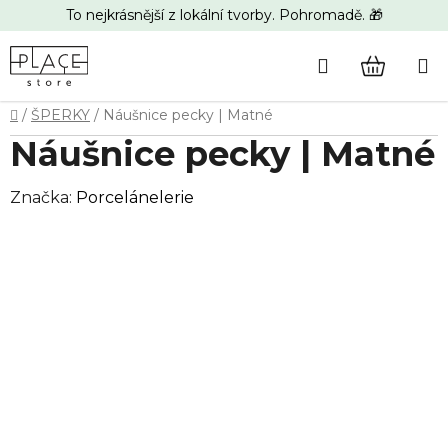
Přejít
To nejkrásnější z lokální tvorby. Pohromadě. 🎁
na
obsah
Hledat
NÁKUP
Domů
/
ŠPERKY
/
Náušnice pecky | Matné
KOŠÍK
Náušnice pecky | Matné
Značka:
Porcelánelerie