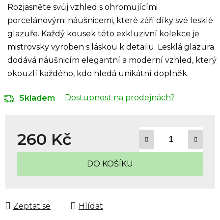
Rozjasněte svůj vzhled s ohromujícími
porcelánovými náušnicemi, které září díky své lesklé
glazuře. Každý kousek této exkluzivní kolekce je
mistrovsky vyroben s láskou k detailu. Lesklá glazura
dodává náušnicím elegantní a moderní vzhled, který
okouzlí každého, kdo hledá unikátní doplněk.
Dostupnost na prodejnách?
Skladem
260 Kč
Měrná cena:
DO KOŠÍKU
Zeptat se
Hlídat