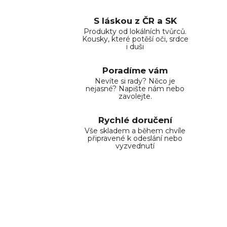
S láskou z ČR a SK
Produkty od lokálních tvůrců.
Kousky, které potěší oči, srdce
i duši
Poradíme vám
Nevíte si rady? Něco je
nejasné? Napište nám nebo
zavolejte.
Rychlé doručení
Vše skladem a během chvíle
připravené k odeslání nebo
vyzvednutí