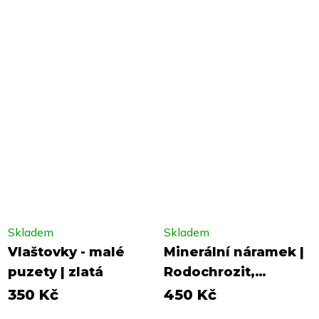
Skladem
Skladem
Vlaštovky - malé
Minerální náramek |
puzety | zlatá
Rodochrozit,
ametyst, růženín
350 Kč
450 Kč