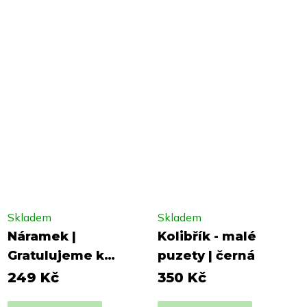
Skladem
Skladem
Náramek |
Kolibřík - malé
Gratulujeme k
puzety | černá
miminku
249 Kč
350 Kč