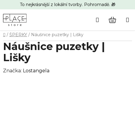
Přejít
To nejkrásnější z lokální tvorby. Pohromadě. 🎁
na
obsah
Hledat
NÁKUP
Domů
/
ŠPERKY
/
Náušnice puzetky | Lišky
KOŠÍK
Náušnice puzetky |
Lišky
Značka:
Lostangela