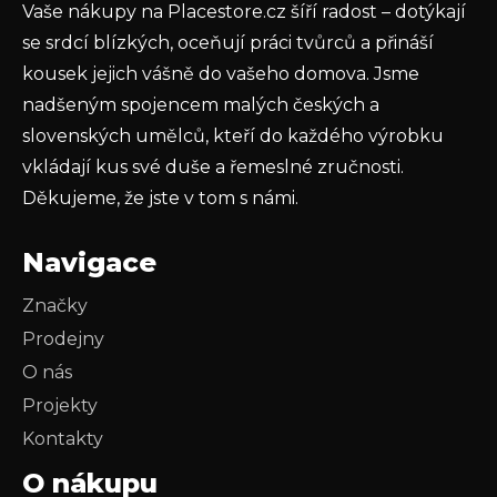
Vaše nákupy na Placestore.cz šíří radost – dotýkají
PŘIHLÁSIT SE
se srdcí blízkých, oceňují práci tvůrců a přináší
kousek jejich vášně do vašeho domova. Jsme
nadšeným spojencem malých českých a
slovenských umělců, kteří do každého výrobku
vkládají kus své duše a řemeslné zručnosti.
Děkujeme, že jste v tom s námi.
Navigace
Značky
Prodejny
O nás
Projekty
Kontakty
O nákupu