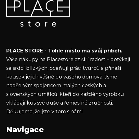
p
Vložte svůj e-mail a my vám budeme zasílat informace o
a
nových produktech na našem e-shopu.
t
E-mail
í
Vložením e-mailu souhlasíte s
podmínkami
PLACE STORE - Tohle místo má svůj příběh.
ochrany osobních údajů
Vaše nákupy na Placestore.cz šíří radost – dotýkají
PŘIHLÁSIT SE
se srdcí blízkých, oceňují práci tvůrců a přináší
kousek jejich vášně do vašeho domova. Jsme
nadšeným spojencem malých českých a
slovenských umělců, kteří do každého výrobku
vkládají kus své duše a řemeslné zručnosti.
Děkujeme, že jste v tom s námi.
Navigace