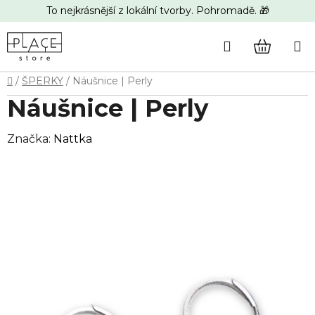
Přejít
To nejkrásnější z lokální tvorby. Pohromadě. 🎁
na
obsah
Hledat
NÁKUP
Domů
/
ŠPERKY
/
Náušnice | Perly
KOŠÍK
Náušnice | Perly
Značka:
Nattka