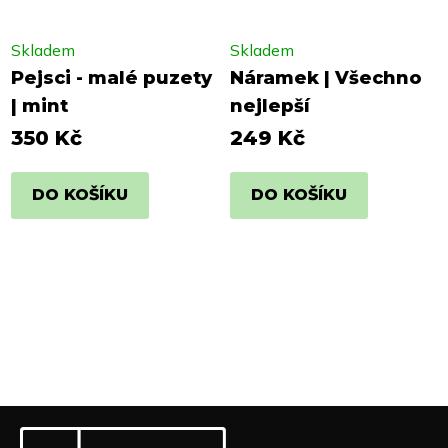
Skladem
Skladem
Pejsci - malé puzety
Náramek | Všechno
| mint
nejlepší
350 Kč
249 Kč
DO KOŠÍKU
DO KOŠÍKU
Z
Odebírat newsletter
á