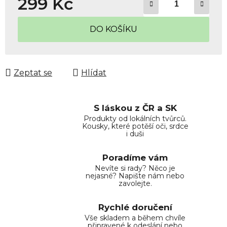
299 Kč
Měrná cena:
DO KOŠÍKU
Zeptat se
Hlídat
S láskou z ČR a SK
Produkty od lokálních tvůrců.
Kousky, které potěší oči, srdce
i duši
Poradíme vám
Nevíte si rady? Něco je
nejasné? Napište nám nebo
zavolejte.
Rychlé doručení
Vše skladem a během chvíle
připravené k odeslání nebo