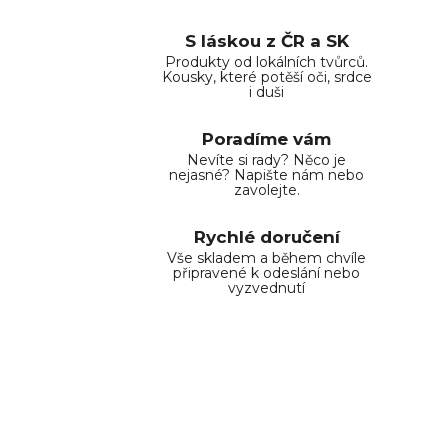
S láskou z ČR a SK
Produkty od lokálních tvůrců.
Kousky, které potěší oči, srdce
i duši
Poradíme vám
Nevíte si rady? Něco je
nejasné? Napište nám nebo
zavolejte.
Rychlé doručení
Vše skladem a během chvíle
připravené k odeslání nebo
vyzvednutí