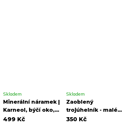
Skladem
Skladem
Minerální náramek |
Zaoblený
Karneol, býčí oko,
trojúhelník - malé
jaspis
puzety |
499 Kč
350 Kč
modrobroskvová