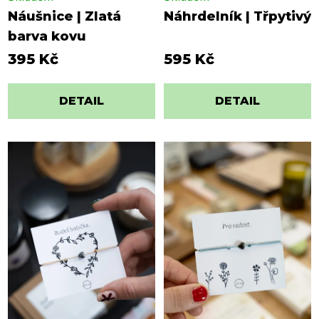
Náušnice | Zlatá
Náhrdelník | Třpytivý
barva kovu
395 Kč
595 Kč
DETAIL
DETAIL