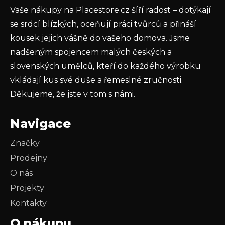
Vaše nákupy na Placestore.cz šíří radost – dotýkají
PŘIHLÁSIT SE
se srdcí blízkých, oceňují práci tvůrců a přináší
kousek jejich vášně do vašeho domova. Jsme
nadšeným spojencem malých českých a
slovenských umělců, kteří do každého výrobku
vkládají kus své duše a řemeslné zručnosti.
Děkujeme, že jste v tom s námi.
Navigace
Značky
Prodejny
O nás
Projekty
Kontakty
O nákupu