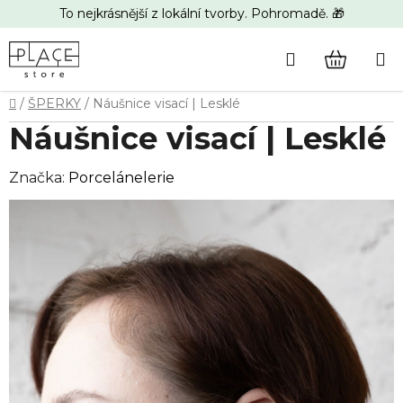
Přejít
To nejkrásnější z lokální tvorby. Pohromadě. 🎁
na
obsah
Hledat
NÁKUP
Domů
/
ŠPERKY
/
Náušnice visací | Lesklé
KOŠÍK
Náušnice visací | Lesklé
Značka:
Porcelánelerie