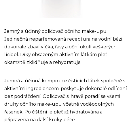
Jemný a účinný odličovač očního make-upu.
Jedinečná neparfémovaná receptura na vodní bázi
dokonale zbaví víčka, řasy a oční okolí veškerých
líčidel. Díky obsaženým aktivním látkám pleť
okamžitě zklidňuje a rehydratuje.
Jemná a účinná kompozice čistících látek společně s
aktivními ingrediencemi poskytuje dokonalé odlíčení
bez podráždění. Odličovač si hravě poradí se všemi
druhy očního make-upu včetně voděodolných
řasenek. Po čištění je pleť již hydratována a
připravena na další kroky péče.