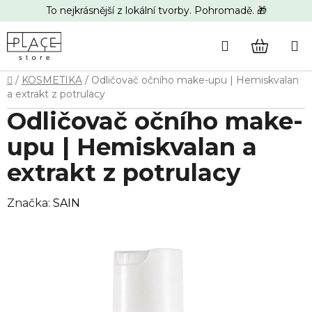
Přejít
To nejkrásnější z lokální tvorby. Pohromadě. 🎁
na
obsah
Hledat
NÁKUP
Domů
/
KOSMETIKA
/
Odličovač očního make-upu | Hemiskvalan
KOŠÍK
a extrakt z potrulacy
Odličovač očního make-
upu | Hemiskvalan a
extrakt z potrulacy
Značka:
SAIN