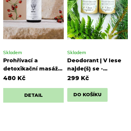
Skladem
Skladem
Prohřívací a
Deodorant | V lese
detoxikační masážní
najde(š) se -
olej | Vášnivá
BEZSODÝ
480 Kč
299 Kč
DO KOŠÍKU
DETAIL