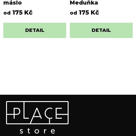
máslo
Meduňka
175 Kč
175 Kč
od
od
DETAIL
DETAIL
Z
Odebírat newsletter
á
p
Vložte svůj e-mail a my vám budeme zasílat informace o
a
nových produktech na našem e-shopu.
t
E-mail