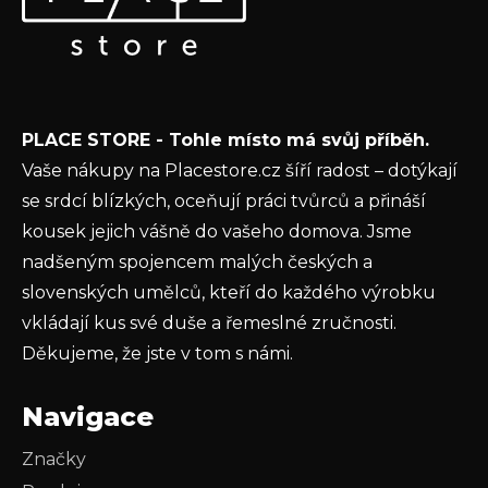
a
nových produktech na našem e-shopu.
t
E-mail
í
Vložením e-mailu souhlasíte s
podmínkami
PLACE STORE - Tohle místo má svůj příběh.
ochrany osobních údajů
Vaše nákupy na Placestore.cz šíří radost – dotýkají
PŘIHLÁSIT SE
se srdcí blízkých, oceňují práci tvůrců a přináší
kousek jejich vášně do vašeho domova. Jsme
nadšeným spojencem malých českých a
slovenských umělců, kteří do každého výrobku
vkládají kus své duše a řemeslné zručnosti.
Děkujeme, že jste v tom s námi.
Navigace
Značky