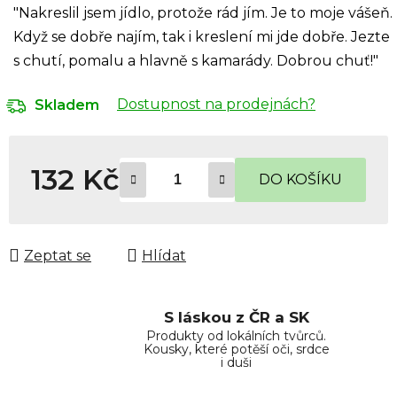
"Nakreslil jsem jídlo, protože rád jím. Je to moje vášeň.
Když se dobře najím, tak i kreslení mi jde dobře. Jezte
s chutí, pomalu a hlavně s kamarády. Dobrou chuť!"
Dostupnost na prodejnách?
Skladem
132 Kč
DO KOŠÍKU
Měrná cena:
Zeptat se
Hlídat
S láskou z ČR a SK
Produkty od lokálních tvůrců.
Kousky, které potěší oči, srdce
i duši