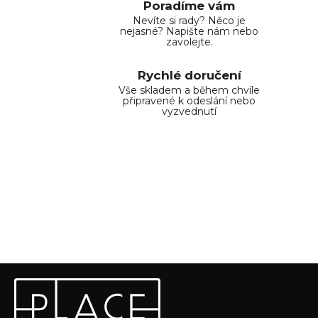
Poradíme vám
Nevíte si rady? Něco je
nejasné? Napište nám nebo
zavolejte.
Rychlé doručení
Vše skladem a během chvíle
připravené k odeslání nebo
vyzvednutí
Z
Odebírat newsletter
á
p
Vložte svůj e-mail a my vám budeme zasílat informace o