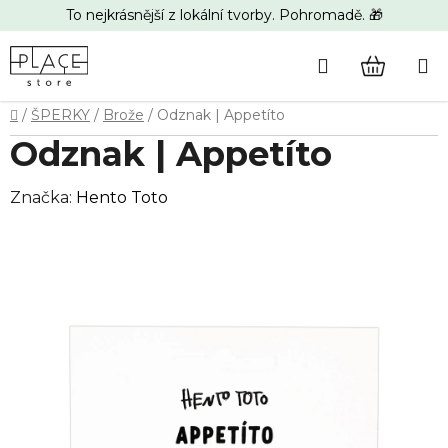
Přejít
To nejkrásnější z lokální tvorby. Pohromadě. 🎁
na
obsah
Hledat
NÁKUP
Domů
/
ŠPERKY
/
Brože
/
Odznak | Appetíto
KOŠÍK
Odznak | Appetíto
Značka:
Hento Toto