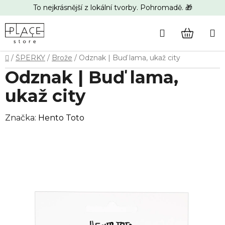
Přejít
To nejkrásnější z lokální tvorby. Pohromadě. 🎁
na
obsah
Hledat
NÁKUP
Domů
/
ŠPERKY
/
Brože
/
Odznak | Buď lama, ukaž city
KOŠÍK
Odznak | Buď lama,
ukaž city
Značka:
Hento Toto