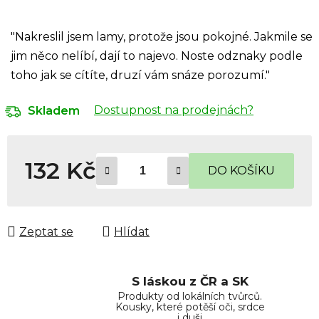
"Nakreslil jsem lamy, protože jsou pokojné. Jakmile se
jim něco nelíbí, dají to najevo. Noste odznaky podle
toho jak se cítíte, druzí vám snáze porozumí."
Dostupnost na prodejnách?
Skladem
132 Kč
DO KOŠÍKU
Měrná cena:
Zeptat se
Hlídat
S láskou z ČR a SK
Produkty od lokálních tvůrců.
Kousky, které potěší oči, srdce
i duši