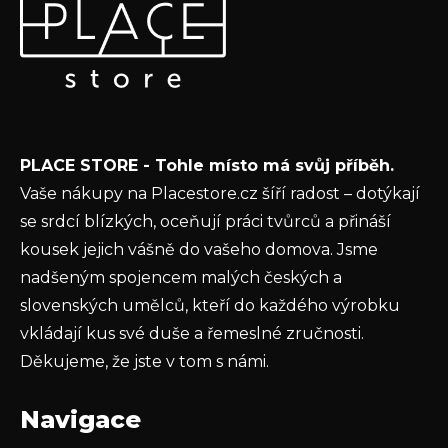
p
Vložte svůj e-mail a my vám budeme zasílat informace o
a
nových produktech na našem e-shopu.
t
E-mail
í
Vložením e-mailu souhlasíte s
podmínkami
PLACE STORE - Tohle místo má svůj příběh.
ochrany osobních údajů
Vaše nákupy na Placestore.cz šíří radost – dotýkají
PŘIHLÁSIT SE
se srdcí blízkých, oceňují práci tvůrců a přináší
kousek jejich vášně do vašeho domova. Jsme
nadšeným spojencem malých českých a
slovenských umělců, kteří do každého výrobku
vkládají kus své duše a řemeslné zručnosti.
Děkujeme, že jste v tom s námi.
Navigace