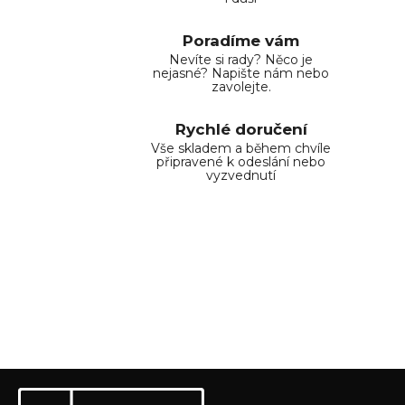
Poradíme vám
Nevíte si rady? Něco je
nejasné? Napište nám nebo
zavolejte.
Rychlé doručení
Vše skladem a během chvíle
připravené k odeslání nebo
vyzvednutí
Z
Odebírat newsletter
á