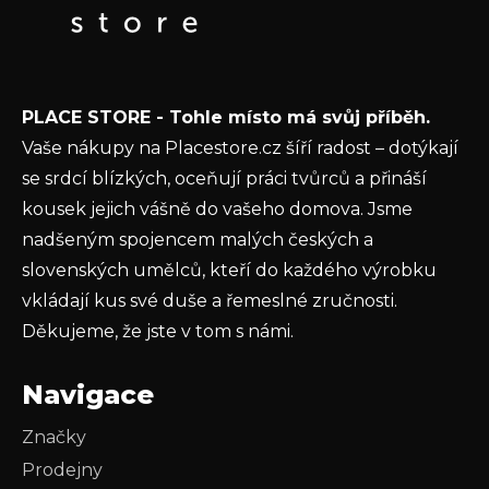
t
E-mail
í
Vložením e-mailu souhlasíte s
podmínkami
PLACE STORE - Tohle místo má svůj příběh.
ochrany osobních údajů
Vaše nákupy na Placestore.cz šíří radost – dotýkají
PŘIHLÁSIT SE
se srdcí blízkých, oceňují práci tvůrců a přináší
kousek jejich vášně do vašeho domova. Jsme
nadšeným spojencem malých českých a
slovenských umělců, kteří do každého výrobku
vkládají kus své duše a řemeslné zručnosti.
Děkujeme, že jste v tom s námi.
Navigace
Značky
Prodejny