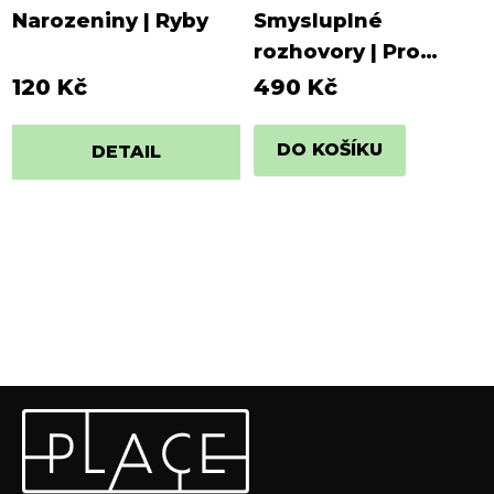
Narozeniny | Ryby
Smysluplné
rozhovory | Pro
rodiny (150 otázek)
120 Kč
490 Kč
DO KOŠÍKU
DETAIL
Z
Odebírat newsletter
á
p
Vložte svůj e-mail a my vám budeme zasílat informace o
a
nových produktech na našem e-shopu.