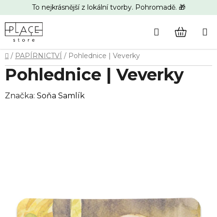
Přejít
To nejkrásnější z lokální tvorby. Pohromadě. 🎁
na
obsah
Hledat
NÁKUP
Domů
/
PAPÍRNICTVÍ
/
Pohlednice | Veverky
KOŠÍK
Pohlednice | Veverky
Značka:
Soňa Samlík