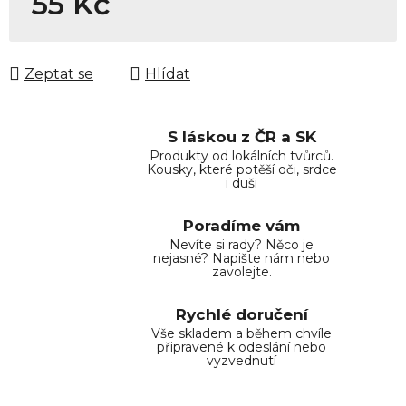
55 Kč
Měrná cena:
Zeptat se
Hlídat
S láskou z ČR a SK
Produkty od lokálních tvůrců.
Kousky, které potěší oči, srdce
i duši
Poradíme vám
Nevíte si rady? Něco je
nejasné? Napište nám nebo
zavolejte.
Rychlé doručení
Vše skladem a během chvíle
připravené k odeslání nebo
vyzvednutí