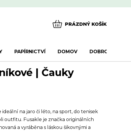
PRÁZDNÝ KOŠÍK
NÁKUPNÍ
KOŠÍK
Y
PAPÍRNICTVÍ
DOMOV
DOBROTY
D
níkové | Čauky
eální na jaro či léto, na sport, do tenisek
 outfitu. Fusakle je značka originálních
ovaná a vyráběna s láskou šikovnými a