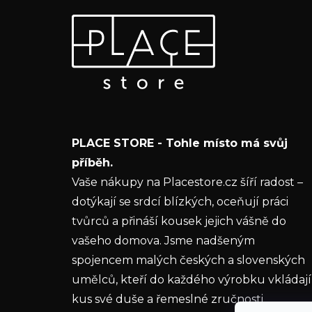
Z
Odebírat newsletter
á
p
Vložte svůj e-mail a my vám budeme zasílat
a
informace o nových produktech na našem e-
t
shopu.
í
E-mail
PLACE STORE - Tohle místo má svůj
Vložením e-mailu souhlasíte s
podmínkami
příběh.
ochrany osobních údajů
Vaše nákupy na Placestore.cz šíří radost –
dotýkají se srdcí blízkých, oceňují práci
PŘIHLÁSIT SE
tvůrců a přináší kousek jejich vášně do
vašeho domova. Jsme nadšeným
spojencem malých českých a slovenských
umělců, kteří do každého výrobku vkládají
kus své duše a řemeslné zručnosti.