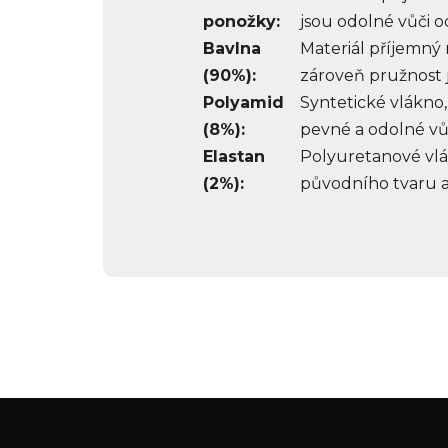
ponožky:
jsou odolné vůči o
Bavlna
Materiál příjemný n
(90%):
zároveň pružnost j
Polyamid
Syntetické vlákno
(8%):
pevné a odolné vů
Elastan
Polyuretanové vlák
(2%):
původního tvaru 