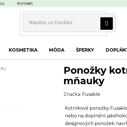
upu
Kontakt
KOSMETIKA
MÓDA
ŠPERKY
DOPLŇK
Ponožky kot
uky
mňauky
Značka:
Fusakle
Kotníkové ponožky Fusakle id
nebo na doplnění jakéhokoli
designových ponožek navrh