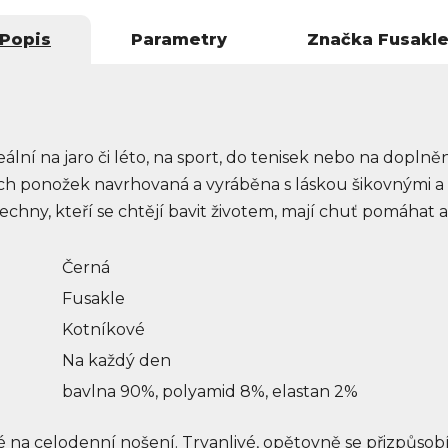
Popis
Parametry
Značka
Fusakl
ní na jaro či léto, na sport, do tenisek nebo na doplněn
ch ponožek navrhovaná a vyráběna s láskou šikovnými a m
chny, kteří se chtějí bavit životem, mají chuť pomáhat a 
Černá
Fusakle
Kotníkové
Na každý den
bavlna 90%, polyamid 8%, elastan 2%
na celodenní nošení. Trvanlivé, opětovně se přizpůsobí v