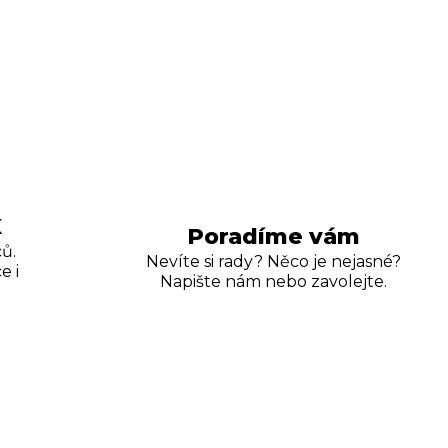
K
Poradíme vám
ů.
Nevíte si rady? Něco je nejasné?
e i
Napište nám nebo zavolejte.