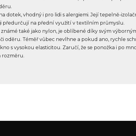
děru.
a dotek, vhodný i pro lidi s alergiemi. Její tepelně-izolačn
i předurčují na přední využití v textilním průmyslu.
, známé také jako nylon, je oblíbené díky svým výborn
či oděru. Téměř vůbec nevlhne a pokud ano, rychle sch
no s vysokou elasticitou. Zaručí, že se ponožka i po mn
a rozměru.