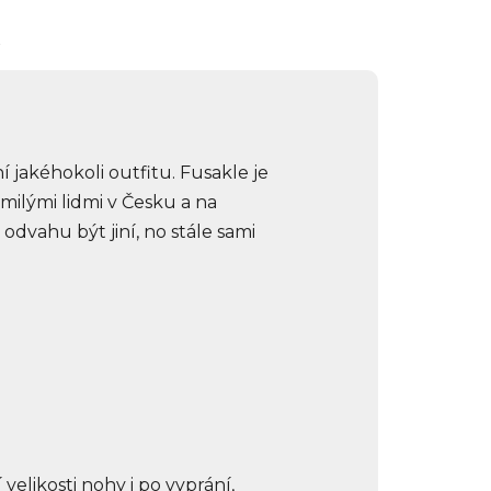
e
í jakéhokoli outfitu. Fusakle je
ilými lidmi v Česku a na
odvahu být jiní, no stále sami
elikosti nohy i po vyprání,