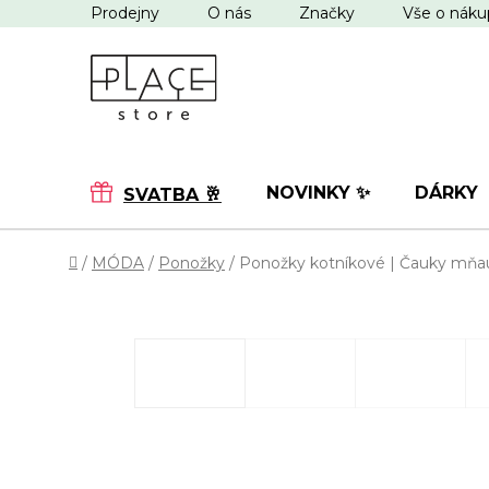
Přejít
Prodejny
O nás
Značky
Vše o nák
na
obsah
NOVINKY ✨
DÁRKY
SVATBA 🥂
Domů
/
MÓDA
/
Ponožky
/
Ponožky kotníkové | Čauky mňa