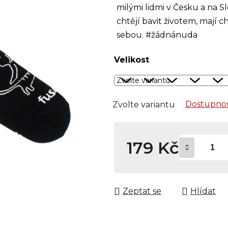
milými lidmi v Česku a na S
chtějí bavit životem, mají c
sebou. #žádnánuda
Velikost
Dostupnos
Zvolte variantu
179 Kč
Měrná cena:
Zeptat se
Hlídat