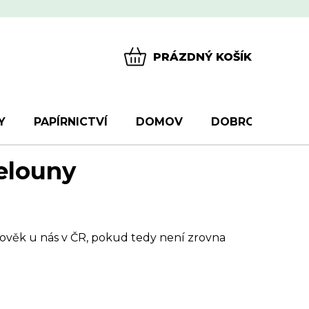
PRÁZDNÝ KOŠÍK
NÁKUPNÍ
KOŠÍK
Y
PAPÍRNICTVÍ
DOMOV
DOBROTY
D
elouny
ověk u nás v ČR, pokud tedy není zrovna