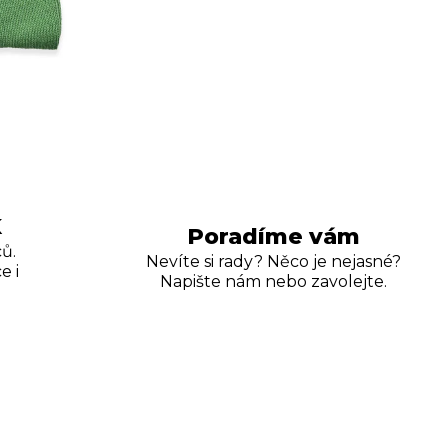
K
Poradíme vám
ů.
Nevíte si rady? Něco je nejasné?
e i
Napište nám nebo zavolejte.