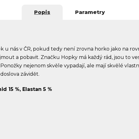
Popis
Parametry
k u nás v ČR, pokud tedy není zrovna horko jako na rovn
jmout a pobavit. Značku Hopky má každý rád, jsou to v
. Ponožky nejenom skvěle vypadají, ale mají skvělé vlas
 doslova závidět.
id 15 %, Elastan 5 %