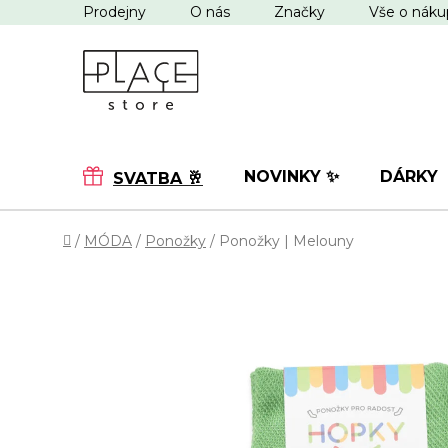
Přejít
Prodejny
O nás
Značky
Vše o nák
na
obsah
NOVINKY ✨
DÁRKY
SVATBA 🥂
Domů
/
MÓDA
/
Ponožky
/
Ponožky | Melouny