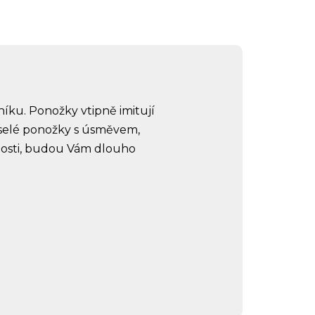
íku. Ponožky vtipně imitují
eselé ponožky s úsměvem,
tnosti, budou Vám dlouho