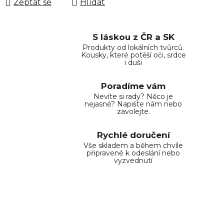
Zeptat se
Hlídat
S láskou z ČR a SK
Produkty od lokálních tvůrců.
Kousky, které potěší oči, srdce
i duši
Poradíme vám
Nevíte si rady? Něco je
nejasné? Napište nám nebo
zavolejte.
Rychlé doručení
Vše skladem a během chvíle
připravené k odeslání nebo
vyzvednutí