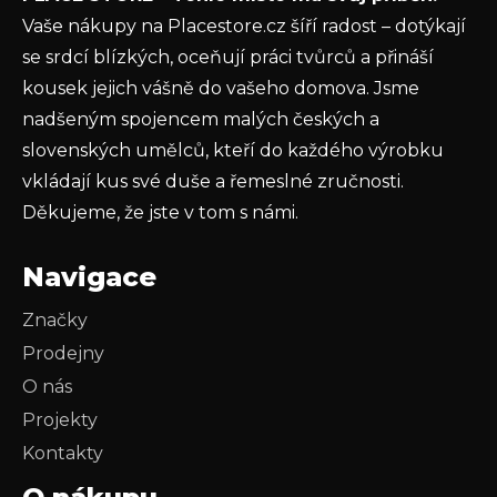
Vaše nákupy na Placestore.cz šíří radost – dotýkají
PŘIHLÁSIT SE
se srdcí blízkých, oceňují práci tvůrců a přináší
kousek jejich vášně do vašeho domova. Jsme
nadšeným spojencem malých českých a
slovenských umělců, kteří do každého výrobku
vkládají kus své duše a řemeslné zručnosti.
Děkujeme, že jste v tom s námi.
Navigace
Značky
Prodejny
O nás
Projekty
Kontakty