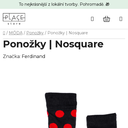
Přejít
To nejkrásnější z lokální tvorby. Pohromadě. 🎁
na
obsah
Hledat
NÁKUP
Domů
/
MÓDA
/
Ponožky
/
Ponožky | Nosquare
KOŠÍK
Ponožky | Nosquare
Značka:
Ferdinand