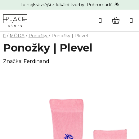
Přejít
To nejkrásnější z lokální tvorby. Pohromadě. 🎁
na
obsah
Hledat
NÁKUP
Domů
/
MÓDA
/
Ponožky
/
Ponožky | Plevel
KOŠÍK
Ponožky | Plevel
Značka:
Ferdinand