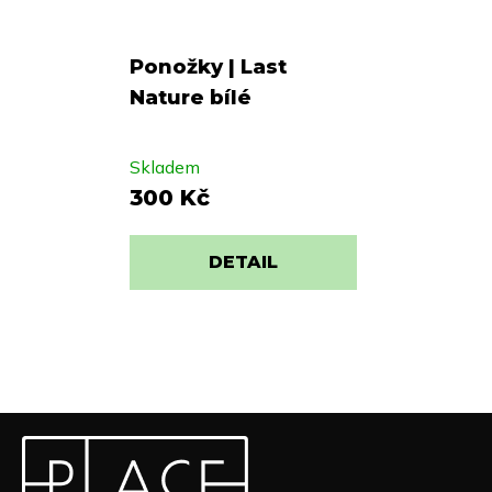
Ponožky | Last
Nature bílé
Skladem
300 Kč
DETAIL
Z
Odebírat newsletter
á
p