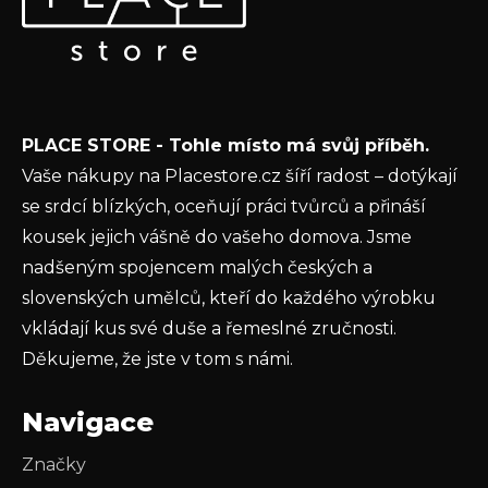
Vložte svůj e-mail a my vám budeme zasílat informace o
a
nových produktech na našem e-shopu.
t
E-mail
í
Vložením e-mailu souhlasíte s
podmínkami
PLACE STORE - Tohle místo má svůj příběh.
ochrany osobních údajů
Vaše nákupy na Placestore.cz šíří radost – dotýkají
PŘIHLÁSIT SE
se srdcí blízkých, oceňují práci tvůrců a přináší
kousek jejich vášně do vašeho domova. Jsme
nadšeným spojencem malých českých a
slovenských umělců, kteří do každého výrobku
vkládají kus své duše a řemeslné zručnosti.
Děkujeme, že jste v tom s námi.
Navigace
Značky