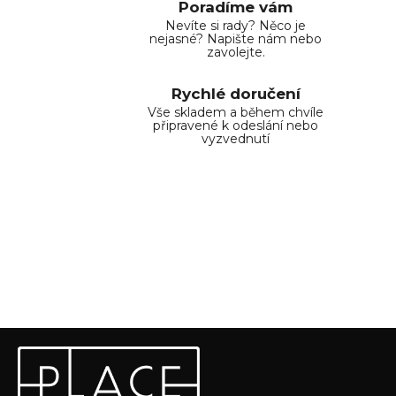
Poradíme vám
Nevíte si rady? Něco je
nejasné? Napište nám nebo
zavolejte.
Rychlé doručení
Vše skladem a během chvíle
připravené k odeslání nebo
vyzvednutí
Z
Odebírat newsletter
á
p
Vložte svůj e-mail a my vám budeme zasílat informace o