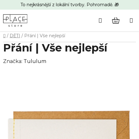
Přejít
To nejkrásnější z lokální tvorby. Pohromadě. 🎁
na
obsah
Hledat
NÁKUP
Domů
/
DĚTI
/
Přání | Vše nejlepší
KOŠÍK
Přání | Vše nejlepší
Značka:
Tululum