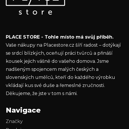
a
nových produktech na našem e-shopu.
t
E-mail
í
Vložením e-mailu souhlasíte s
podmínkami
PLACE STORE - Tohle místo má svůj příběh.
ochrany osobních údajů
Vaše nákupy na Placestore.cz šíří radost – dotýkají
PŘIHLÁSIT SE
se srdcí blízkých, oceňují práci tvůrců a přináší
kousek jejich vášně do vašeho domova. Jsme
nadšeným spojencem malých českých a
slovenských umělců, kteří do každého výrobku
vkládají kus své duše a řemeslné zručnosti.
Děkujeme, že jste v tom s námi.
Navigace
Značky