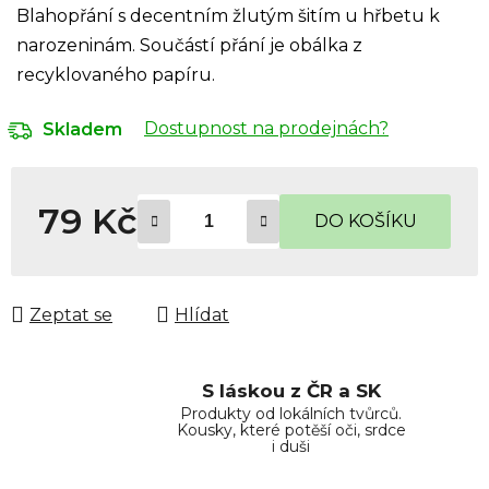
Blahopřání s decentním žlutým šitím u hřbetu k
narozeninám. Součástí přání je obálka z
recyklovaného papíru.
Dostupnost na prodejnách?
Skladem
79 Kč
DO KOŠÍKU
Měrná cena:
Zeptat se
Hlídat
S láskou z ČR a SK
Produkty od lokálních tvůrců.
Kousky, které potěší oči, srdce
i duši