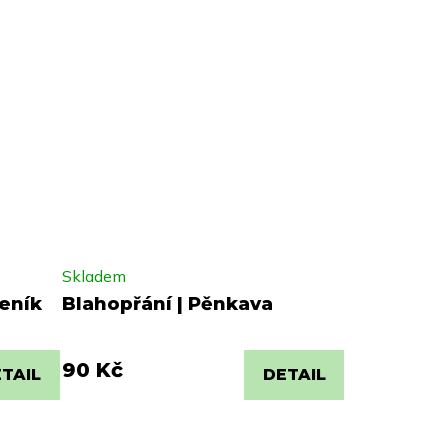
Skladem
deník
Blahopřání | Pěnkava
90 Kč
TAIL
DETAIL