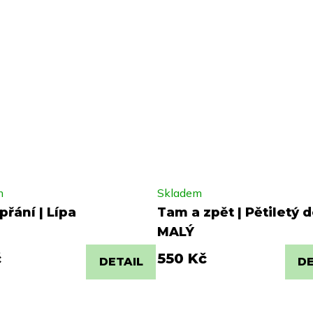
m
Skladem
řání | Lípa
Tam a zpět | Pětiletý 
MALÝ
č
550 Kč
DETAIL
DE