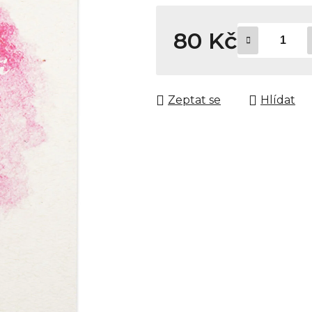
80 Kč
Měrná cena:
Zeptat se
Hlídat