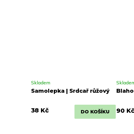
Skladem
Sklade
Samolepka | Srdcař růžový
Blahop
38 Kč
90 K
DO KOŠÍKU