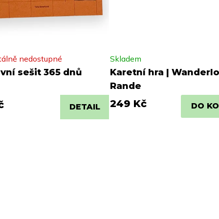
álně nedostupné
Skladem
vní sešit 365 dnů
Karetní hra | Wanderlo
Rande
249 Kč
č
DO KO
DETAIL