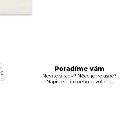
K
Poradíme vám
ů.
Nevíte si rady? Něco je nejasné?
e i
Napište nám nebo zavolejte.