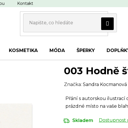
upu
Kontakt
KOSMETIKA
MÓDA
ŠPERKY
DOPLŇK
003 Hodně š
Značka:
Sandra Kocmanová
Přání s autorskou ilustrac
prázdné místo na vaše blah
Dostupnost 
Skladem