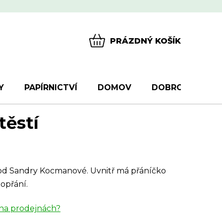
PRÁZDNÝ KOŠÍK
NÁKUPNÍ
KOŠÍK
Y
PAPÍRNICTVÍ
DOMOV
DOBROTY
D
těstí
í od Sandry Kocmanové. Uvnitř má přáníčko
opřání.
na prodejnách?