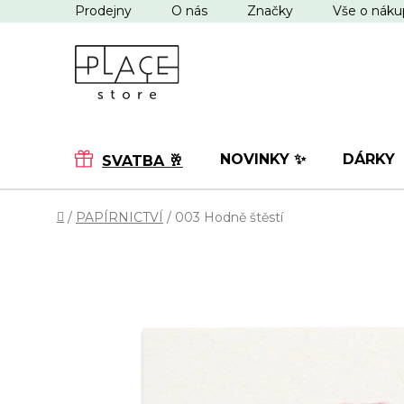
Přejít
Prodejny
O nás
Značky
Vše o nák
na
obsah
NOVINKY ✨
DÁRKY
SVATBA 🥂
Domů
/
PAPÍRNICTVÍ
/
003 Hodně štěstí