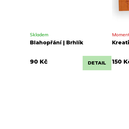
Skladem
Moment
Blahopřání | Brhlík
Kreati
90 Kč
150 K
DETAIL