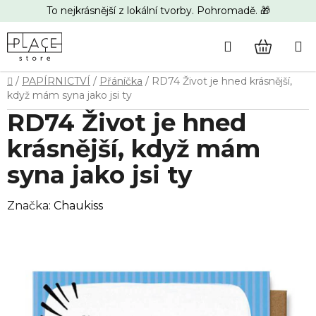
Přejít
To nejkrásnější z lokální tvorby. Pohromadě. 🎁
na
obsah
Hledat
NÁKUP
Domů
/
PAPÍRNICTVÍ
/
Přáníčka
/
RD74 Život je hned krásnější,
KOŠÍK
když mám syna jako jsi ty
RD74 Život je hned
krásnější, když mám
syna jako jsi ty
Značka:
Chaukiss