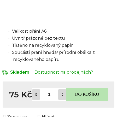
Velikost přání A6
Uvnitř prázdné bez textu
Tištěno na recyklovaný papír
Součástí přání hnědá/ přírodní obálka z
recyklovaného papíru
Dostupnost na prodejnách?
Skladem
75 Kč
DO KOŠÍKU
Měrná cena:
Zeptat se
Hlídat