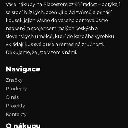
Vaše nákupy na Placestore.cz šíří radost – dotýkají
PŘIHLÁSIT SE
se srdcí blízkých, oceňují práci tvůrců a přináší
kousek jejich vášně do vašeho domova. Jsme
nadšeným spojencem malých českých a
slovenských umělců, kteří do každého výrobku
vkládají kus své duše a řemeslné zručnosti.
Děkujeme, že jste v tom s námi.
Navigace
Značky
Prodejny
O nás
Projekty
Kontakty
O nákupu