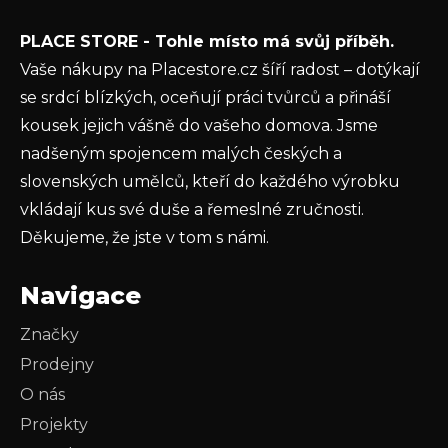
Vložením e-mailu souhlasíte s
podmínkami
PLACE STORE - Tohle místo má svůj příběh.
ochrany osobních údajů
Vaše nákupy na Placestore.cz šíří radost – dotýkají
PŘIHLÁSIT SE
se srdcí blízkých, oceňují práci tvůrců a přináší
kousek jejich vášně do vašeho domova. Jsme
nadšeným spojencem malých českých a
slovenských umělců, kteří do každého výrobku
vkládají kus své duše a řemeslné zručnosti.
Děkujeme, že jste v tom s námi.
Navigace
Značky
Prodejny
O nás
Projekty