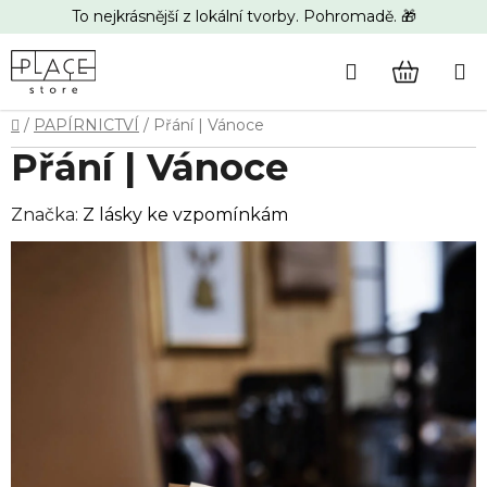
Přejít
To nejkrásnější z lokální tvorby. Pohromadě. 🎁
na
obsah
Hledat
NÁKUP
Domů
/
PAPÍRNICTVÍ
/
Přání | Vánoce
KOŠÍK
Přání | Vánoce
Značka:
Z lásky ke vzpomínkám