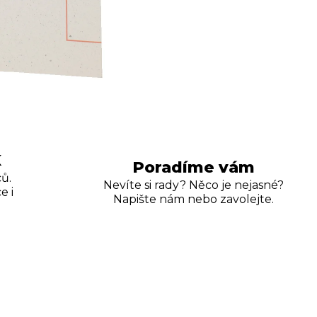
K
Poradíme vám
ů.
Nevíte si rady? Něco je nejasné?
e i
Napište nám nebo zavolejte.