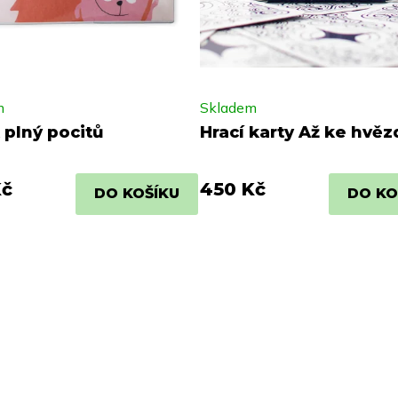
m
Skladem
 plný pocitů
Hrací karty Až ke hvě
Kč
450 Kč
DO KOŠÍKU
DO KO