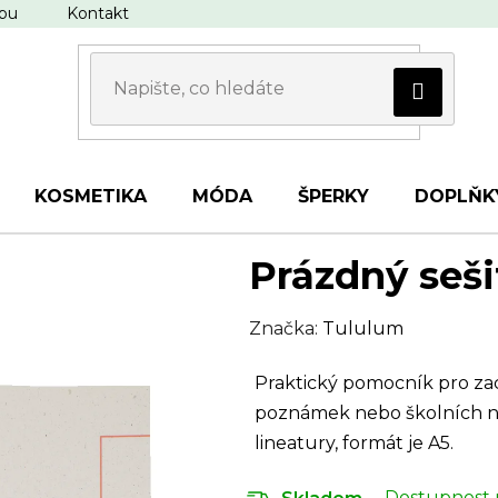
upu
Kontakt
KOSMETIKA
MÓDA
ŠPERKY
DOPLŇK
Prázdný seši
Značka:
Tululum
Praktický pomocník pro za
poznámek nebo školních ne
lineatury, formát je A5.
Dostupnost 