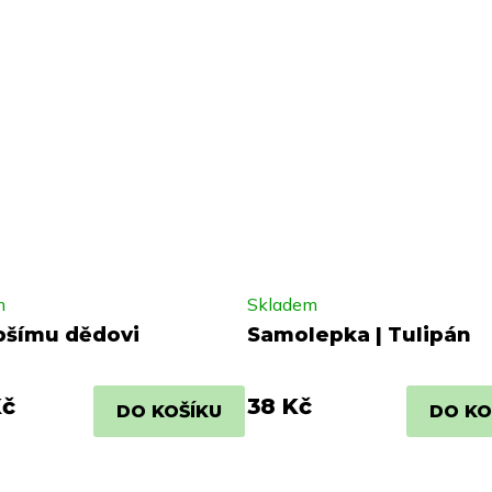
m
Skladem
pšímu dědovi
Samolepka | Tulipán
Kč
38 Kč
DO KOŠÍKU
DO KO