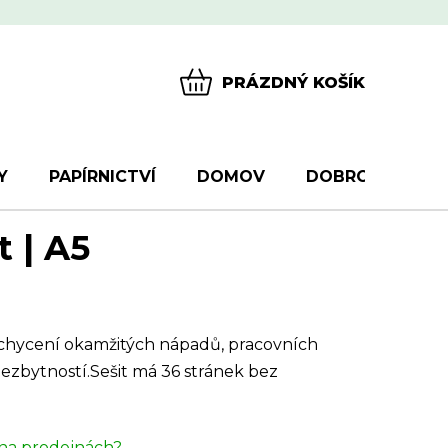
PRÁZDNÝ KOŠÍK
NÁKUPNÍ
KOŠÍK
Y
PAPÍRNICTVÍ
DOMOV
DOBROTY
D
t | A5
chycení okamžitých nápadů, pracovních
zbytností.Sešit má 36 stránek bez
na prodejnách?