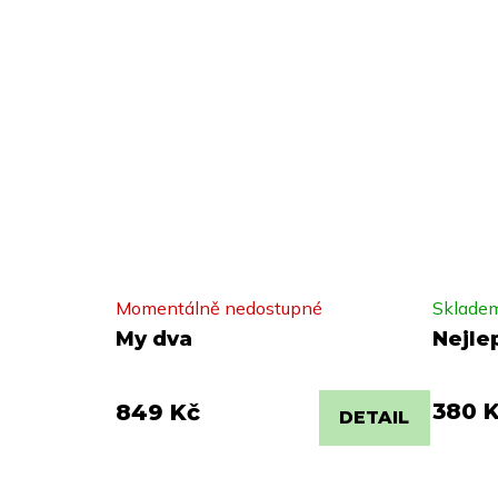
Momentálně nedostupné
Sklade
My dva
Nejle
380 
849 Kč
DETAIL