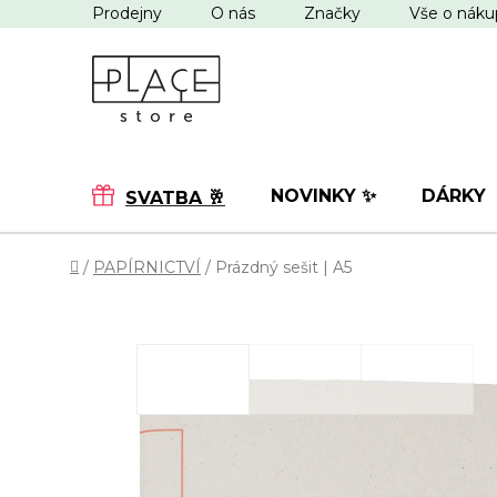
Přejít
Prodejny
O nás
Značky
Vše o nák
na
obsah
NOVINKY ✨
DÁRKY
SVATBA 🥂
Domů
/
PAPÍRNICTVÍ
/
Prázdný sešit | A5