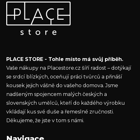
Odebírat newsletter
á
p
Vložte svůj e-mail a my vám budeme zasílat informace o
a
nových produktech na našem e-shopu.
t
E-mail
í
Vložením e-mailu souhlasíte s
podmínkami
PLACE STORE - Tohle místo má svůj příběh.
ochrany osobních údajů
Vaše nákupy na Placestore.cz šíří radost – dotýkají
PŘIHLÁSIT SE
se srdcí blízkých, oceňují práci tvůrců a přináší
kousek jejich vášně do vašeho domova. Jsme
nadšeným spojencem malých českých a
slovenských umělců, kteří do každého výrobku
vkládají kus své duše a řemeslné zručnosti.
Děkujeme, že jste v tom s námi.
Navigace