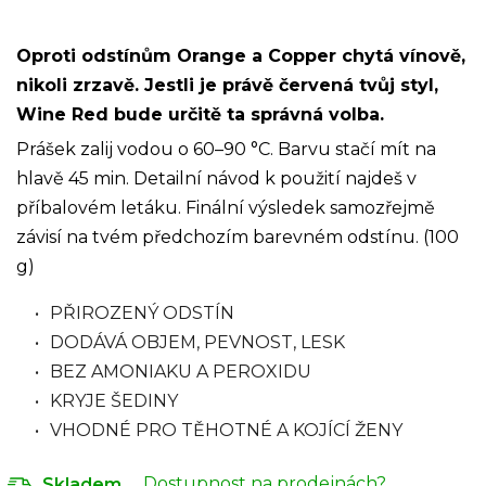
Oproti odstínům Orange a Copper chytá vínově,
nikoli zrzavě. Jestli je právě červená tvůj styl,
Wine Red bude určitě ta správná volba.
Prášek zalij vodou o 60–90 °C. Barvu stačí mít na
hlavě 45 min. Detailní návod k použití najdeš v
příbalovém letáku. Finální výsledek samozřejmě
závisí na tvém předchozím barevném odstínu. (100
g)
PŘIROZENÝ ODSTÍN
DODÁVÁ OBJEM, PEVNOST, LESK
BEZ AMONIAKU A PEROXIDU
KRYJE ŠEDINY
VHODNÉ PRO TĚHOTNÉ A KOJÍCÍ ŽENY
Dostupnost na prodejnách?
Skladem