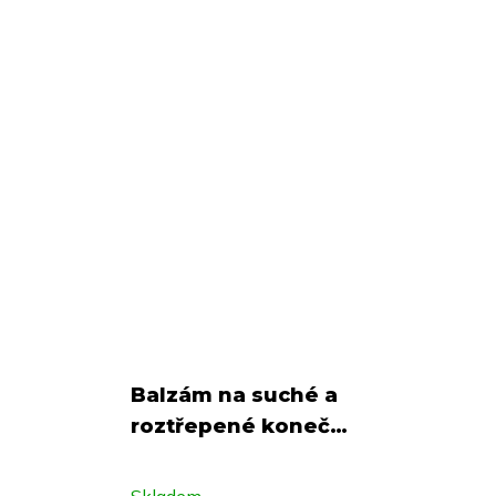
Balzám na suché a
roztřepené konečky
| Mango
Skladem