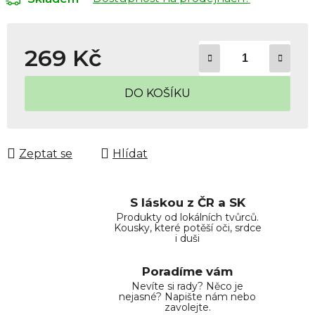
269 Kč
Měrná cena:
DO KOŠÍKU
Zeptat se
Hlídat
S láskou z ČR a SK
Produkty od lokálních tvůrců.
Kousky, které potěší oči, srdce
i duši
Poradíme vám
Nevíte si rady? Něco je
nejasné? Napište nám nebo
zavolejte.