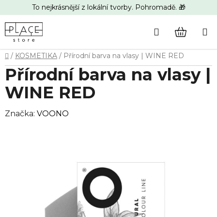
Přejít
To nejkrásnější z lokální tvorby. Pohromadě. 🎁
na
obsah
Hledat
NÁKUP
Domů
/
KOSMETIKA
/
Přírodní barva na vlasy | WINE RED
KOŠÍK
Přírodní barva na vlasy |
WINE RED
Značka:
VOONO