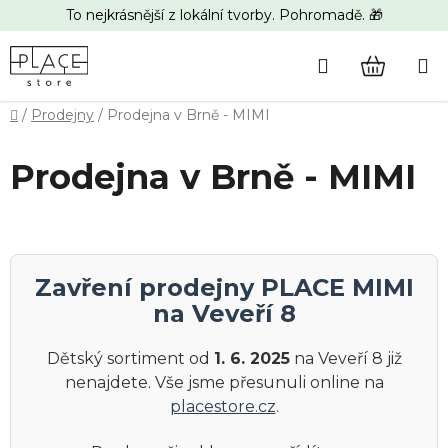
Přejít
To nejkrásnější z lokální tvorby. Pohromadě. 🎁
na
obsah
Hledat
NÁKUP
Domů
/
Prodejny
/
Prodejna v Brně - MIMI
KOŠÍK
Prodejna v Brně - MIMI
Zavření prodejny PLACE MIMI
na Veveří 8
Dětský sortiment od
1. 6. 2025
na Veveří 8 již
nenajdete. Vše jsme přesunuli online na
placestore.cz
.