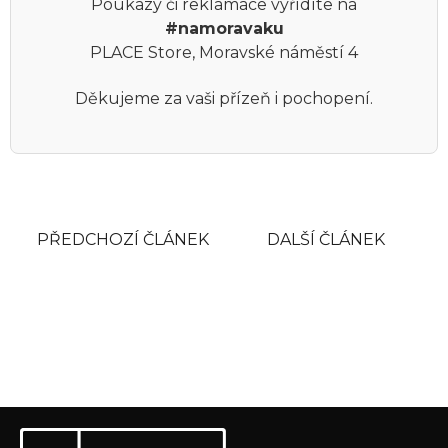
Poukazy či reklamace vyřídíte na
#namoravaku
PLACE Store, Moravské náměstí 4
Děkujeme za vaši přízeň i pochopení.
PŘEDCHOZÍ ČLÁNEK
DALŠÍ ČLÁNEK
Z
Odebírat newsletter
á