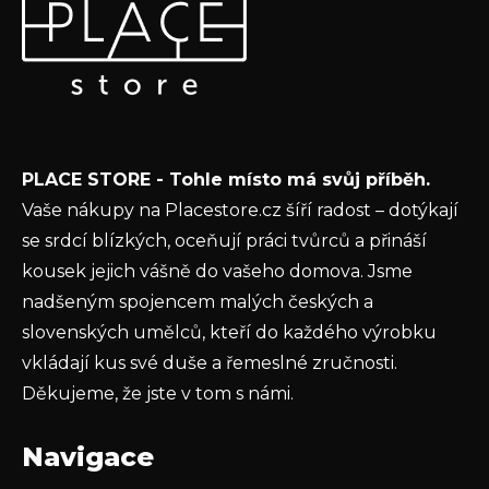
p
Vložte svůj e-mail a my vám budeme zasílat informace o
a
nových produktech na našem e-shopu.
t
E-mail
í
Vložením e-mailu souhlasíte s
podmínkami
PLACE STORE - Tohle místo má svůj příběh.
ochrany osobních údajů
Vaše nákupy na Placestore.cz šíří radost – dotýkají
PŘIHLÁSIT SE
se srdcí blízkých, oceňují práci tvůrců a přináší
kousek jejich vášně do vašeho domova. Jsme
nadšeným spojencem malých českých a
slovenských umělců, kteří do každého výrobku
vkládají kus své duše a řemeslné zručnosti.
Děkujeme, že jste v tom s námi.
Navigace