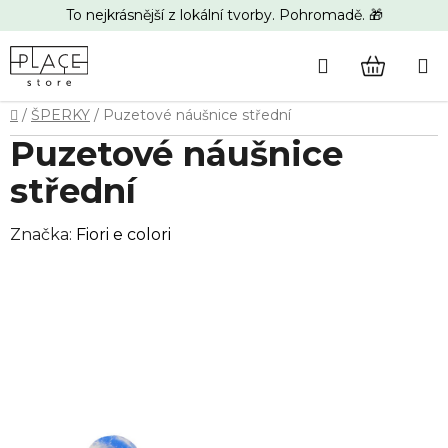
Přejít
To nejkrásnější z lokální tvorby. Pohromadě. 🎁
na
obsah
Hledat
NÁKUP
Domů
/
ŠPERKY
/
Puzetové náušnice střední
KOŠÍK
Puzetové náušnice
střední
Značka:
Fiori e colori