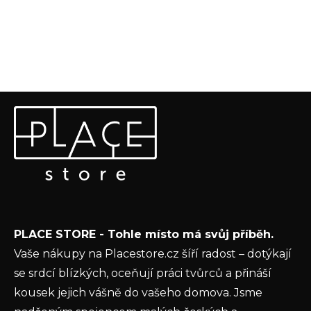
Z
Odebírat newsletter
á
p
Vložte svůj e-mail a my vám budeme zasílat informace o
a
nových produktech na našem e-shopu.
t
E-mail
í
Vložením e-mailu souhlasíte s
podmínkami
PLACE STORE - Tohle místo má svůj příběh.
ochrany osobních údajů
Vaše nákupy na Placestore.cz šíří radost – dotýkají
PŘIHLÁSIT SE
se srdcí blízkých, oceňují práci tvůrců a přináší
kousek jejich vášně do vašeho domova. Jsme