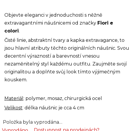
Objevte eleganci v jednoduchosti s něžně
extravagantními náušnicemi od značky
Fiori e
colori
.
Čisté linie, abstraktní tvary a kapka extravagance, to
jsou hlavní atributy těchto originálních náušnic. Svou
decentní výrazností a barevností vnesou
nezaměnitelný styl každému outfitu. Zaujměte svojí
originalitou a doplňte svůj look tímto výjimečným
kouskem.
Materiál
: polymer, mosaz, chirurgická ocel
Velikost
:
délka náušnic je cca 4 cm
Položka byla vyprodána…
Dostupnost na prodejnách?
Vyprodáno