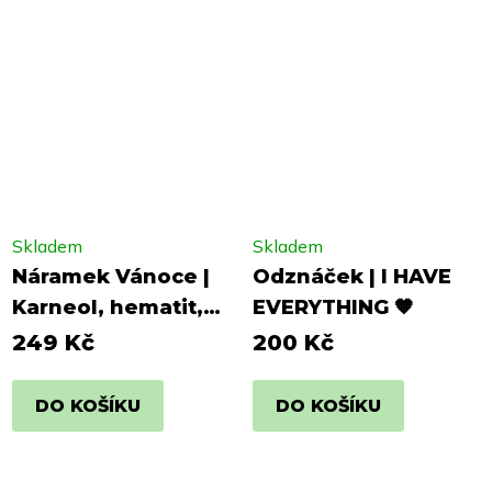
Skladem
Skladem
Náramek Vánoce |
Odznáček | I HAVE
Karneol, hematit,
EVERYTHING 🧡
křemen
249 Kč
200 Kč
DO KOŠÍKU
DO KOŠÍKU