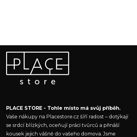
Z
Odebírat newsletter
á
p
Vložte svůj e-mail a my vám budeme zasílat informace o
a
nových produktech na našem e-shopu.
t
E-mail
í
Vložením e-mailu souhlasíte s
podmínkami
PLACE STORE - Tohle místo má svůj příběh.
ochrany osobních údajů
Vaše nákupy na Placestore.cz šíří radost – dotýkají
PŘIHLÁSIT SE
se srdcí blízkých, oceňují práci tvůrců a přináší
kousek jejich vášně do vašeho domova. Jsme