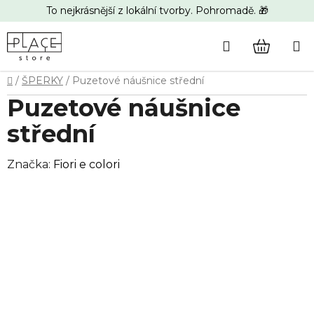
Přejít
To nejkrásnější z lokální tvorby. Pohromadě. 🎁
na
obsah
Hledat
NÁKUP
Domů
/
ŠPERKY
/
Puzetové náušnice střední
KOŠÍK
Puzetové náušnice
střední
Značka:
Fiori e colori