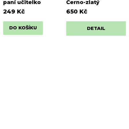
paní učitelko
Černo-zlatý
249 Kč
650 Kč
DO KOŠÍKU
DETAIL