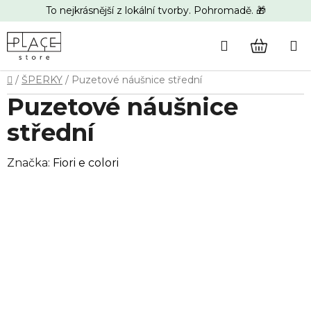
Přejít
To nejkrásnější z lokální tvorby. Pohromadě. 🎁
na
obsah
Hledat
NÁKUP
Domů
/
ŠPERKY
/
Puzetové náušnice střední
KOŠÍK
Puzetové náušnice
střední
Značka:
Fiori e colori