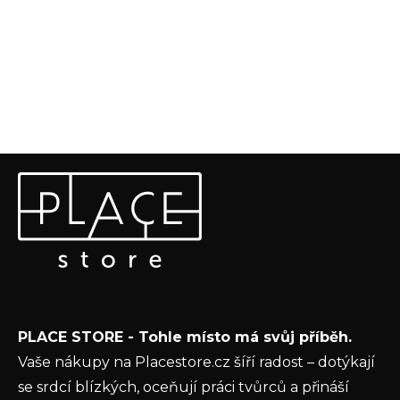
Z
Odebírat newsletter
á
p
Vložte svůj e-mail a my vám budeme zasílat informace o
a
nových produktech na našem e-shopu.
t
E-mail
í
Vložením e-mailu souhlasíte s
podmínkami
PLACE STORE - Tohle místo má svůj příběh.
ochrany osobních údajů
Vaše nákupy na Placestore.cz šíří radost – dotýkají
PŘIHLÁSIT SE
se srdcí blízkých, oceňují práci tvůrců a přináší