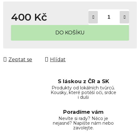
400 Kč
Měrná cena:
DO KOŠÍKU
Zeptat se
Hlídat
S láskou z ČR a SK
Produkty od lokálních tvůrců.
Kousky, které potěší oči, srdce
i duši
Poradíme vám
Nevíte si rady? Něco je
nejasné? Napište nám nebo
zavolejte.