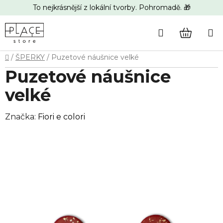
Přejít
To nejkrásnější z lokální tvorby. Pohromadě. 🎁
na
obsah
Hledat
NÁKUP
Domů
/
ŠPERKY
/
Puzetové náušnice velké
KOŠÍK
Puzetové náušnice
velké
Značka:
Fiori e colori