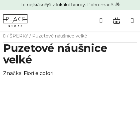
Přejít
To nejkrásnější z lokální tvorby. Pohromadě. 🎁
na
obsah
Hledat
NÁKUP
Domů
/
ŠPERKY
/
Puzetové náušnice velké
KOŠÍK
Puzetové náušnice
velké
Značka:
Fiori e colori