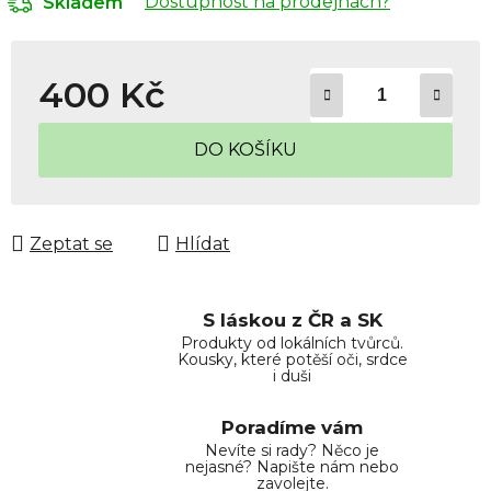
Dostupnost na prodejnách?
Skladem
400 Kč
Měrná cena:
DO KOŠÍKU
Zeptat se
Hlídat
S láskou z ČR a SK
Produkty od lokálních tvůrců.
Kousky, které potěší oči, srdce
i duši
Poradíme vám
Nevíte si rady? Něco je
nejasné? Napište nám nebo
zavolejte.