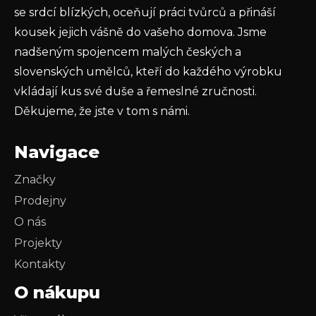
PŘIHLÁSIT SE
se srdcí blízkých, oceňují práci tvůrců a přináší
kousek jejich vášně do vašeho domova. Jsme
nadšeným spojencem malých českých a
slovenských umělců, kteří do každého výrobku
vkládají kus své duše a řemeslné zručnosti.
Děkujeme, že jste v tom s námi.
Navigace
Značky
Prodejny
O nás
Projekty
Kontakty
O nákupu