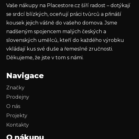
Vaše nákupy na Placestore.cz šíří radost – dotýkají
PŘIHLÁSIT SE
se srdcí blízkých, oceňují práci tvůrců a přináší
kousek jejich vášně do vašeho domova. Jsme
nadšeným spojencem malých českých a
slovenských umělců, kteří do každého výrobku
vkládají kus své duše a řemeslné zručnosti.
Děkujeme, že jste v tom s námi.
Navigace
Značky
Prodejny
O nás
Projekty
Kontakty
O nákupu