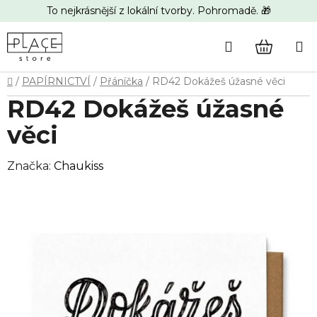
Přejít
To nejkrásnější z lokální tvorby. Pohromadě. 🎁
na
obsah
Hledat
NÁKUP
Domů
/
PAPÍRNICTVÍ
/
Přáníčka
/
RD42 Dokážeš úžasné věci
KOŠÍK
RD42 Dokážeš úžasné
věci
Značka:
Chaukiss