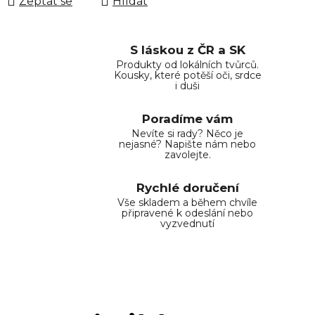
Zeptat se
Hlídat
S láskou z ČR a SK
Produkty od lokálních tvůrců.
Kousky, které potěší oči, srdce
i duši
Poradíme vám
Nevíte si rady? Něco je
nejasné? Napište nám nebo
zavolejte.
Rychlé doručení
Vše skladem a během chvíle
připravené k odeslání nebo
vyzvednutí