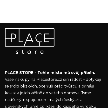
Z
Odebírat newsletter
á
p
Vložte svůj e-mail a my vám budeme zasílat informace o
a
nových produktech na našem e-shopu.
t
E-mail
í
Vložením e-mailu souhlasíte s
podmínkami
PLACE STORE - Tohle místo má svůj příběh.
ochrany osobních údajů
Vaše nákupy na Placestore.cz šíří radost – dotýkají
PŘIHLÁSIT SE
se srdcí blízkých, oceňují práci tvůrců a přináší
kousek jejich vášně do vašeho domova. Jsme
nadšeným spojencem malých českých a
slovenských umělců, kteří do každého výrobku