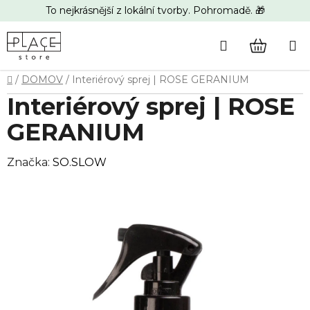
Přejít
To nejkrásnější z lokální tvorby. Pohromadě. 🎁
na
obsah
Hledat
NÁKUP
Domů
/
DOMOV
/
Interiérový sprej | ROSE GERANIUM
KOŠÍK
Interiérový sprej | ROSE
GERANIUM
Značka:
SO.SLOW