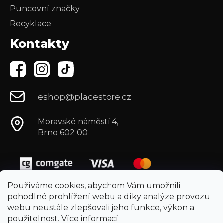
Puncovní značky
Recyklace
Kontakty
eshop@placestore.cz
Moravské náměstí 4,
Brno 602 00
Používáme cookies, abychom Vám umožnili
pohodlné prohlížení webu a díky analýze provozu
webu neustále zlepšovali jeho funkce, výkon a
použitelnost.
Více informací