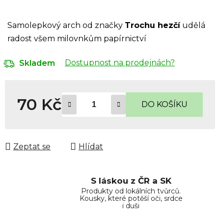
Samolepkový arch od značky
Trochu hezčí
udělá
radost všem milovnkům papírnictví
Dostupnost na prodejnách?
Skladem
70 Kč
DO KOŠÍKU
Měrná cena:
Zeptat se
Hlídat
S láskou z ČR a SK
Produkty od lokálních tvůrců.
Kousky, které potěší oči, srdce
i duši