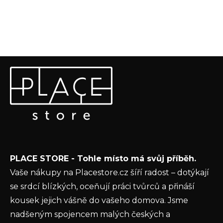
Z
Odebírat newsletter
á
p
Vložte svůj e-mail a my vám budeme zasílat informace o
a
nových produktech na našem e-shopu.
t
E-mail
í
Vložením e-mailu souhlasíte s
podmínkami
PLACE STORE - Tohle místo má svůj příběh.
ochrany osobních údajů
Vaše nákupy na Placestore.cz šíří radost – dotýkají
PŘIHLÁSIT SE
se srdcí blízkých, oceňují práci tvůrců a přináší
kousek jejich vášně do vašeho domova. Jsme
nadšeným spojencem malých českých a