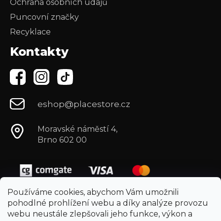
Ochrana osobních údajů
Puncovní značky
Recyklace
Kontakty
eshop@placestore.cz
Moravské náměstí 4,
Brno 602 00
Používáme cookies, abychom Vám umožnili
pohodlné prohlížení webu a díky analýze provozu
webu neustále zlepšovali jeho funkce, výkon a