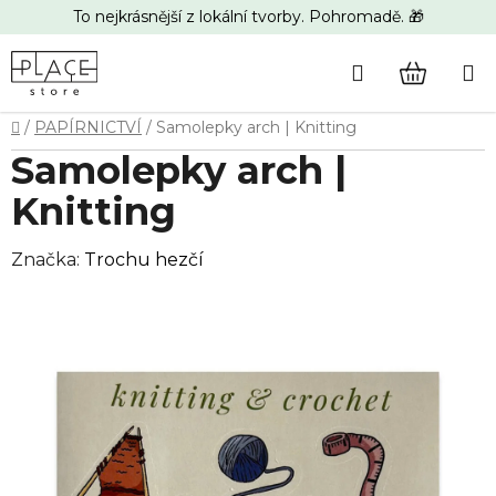
Přejít
To nejkrásnější z lokální tvorby. Pohromadě. 🎁
na
obsah
Hledat
NÁKUP
Domů
/
PAPÍRNICTVÍ
/
Samolepky arch | Knitting
KOŠÍK
Samolepky arch |
Knitting
Značka:
Trochu hezčí