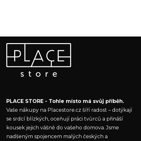
Z
Odebírat newsletter
á
p
Vložte svůj e-mail a my vám budeme zasílat informace o
a
nových produktech na našem e-shopu.
t
E-mail
í
Vložením e-mailu souhlasíte s
podmínkami
PLACE STORE - Tohle místo má svůj příběh.
ochrany osobních údajů
Vaše nákupy na Placestore.cz šíří radost – dotýkají
PŘIHLÁSIT SE
se srdcí blízkých, oceňují práci tvůrců a přináší
kousek jejich vášně do vašeho domova. Jsme
nadšeným spojencem malých českých a