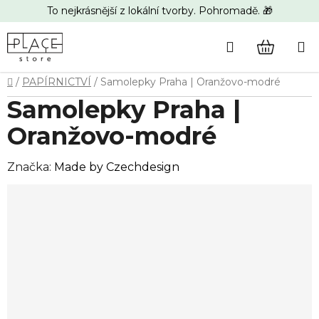
Přejít
To nejkrásnější z lokální tvorby. Pohromadě. 🎁
na
obsah
Hledat
NÁKUP
Domů
/
PAPÍRNICTVÍ
/
Samolepky Praha | Oranžovo-modré
KOŠÍK
Samolepky Praha |
Oranžovo-modré
Značka:
Made by Czechdesign