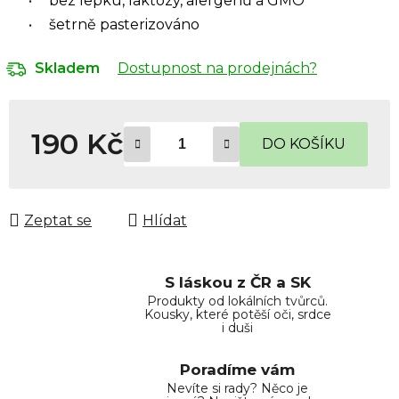
bez lepku, laktózy, alergenů a GMO
šetrně pasterizováno
Dostupnost na prodejnách?
Skladem
190 Kč
DO KOŠÍKU
Měrná cena:
Zeptat se
Hlídat
S láskou z ČR a SK
Produkty od lokálních tvůrců.
Kousky, které potěší oči, srdce
i duši
Poradíme vám
Nevíte si rady? Něco je