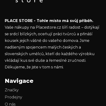
E-mail
í
Vložením e-mailu souhlasíte s
podmínkami
PLACE STORE - Tohle místo má svůj příběh.
ochrany osobních údajů
Vaše nákupy na Placestore.cz šíří radost – dotýkají
PŘIHLÁSIT SE
se srdcí blízkých, oceňují práci tvůrců a přináší
kousek jejich vášně do vašeho domova. Jsme
nadšeným spojencem malých českých a
slovenských umělců, kteří do každého výrobku
vkládají kus své duše a řemeslné zručnosti.
Děkujeme, že jste v tom s námi.
Navigace
Značky
Prodejny
O nás