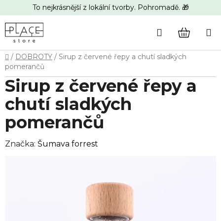
Přejít
To nejkrásnější z lokální tvorby. Pohromadě. 🎁
na
obsah
Hledat
NÁKUP
Domů
/
DOBROTY
/
Sirup z červené řepy a chutí sladkých
KOŠÍK
pomerančů
Sirup z červené řepy a
chutí sladkých
pomerančů
Značka:
Šumava forrest