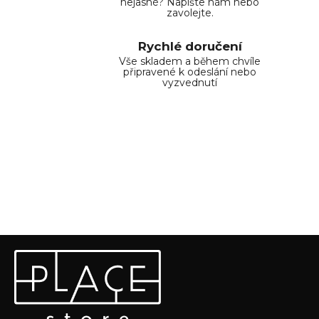
nejasné? Napište nám nebo
zavolejte.
Rychlé doručení
Vše skladem a během chvíle
připravené k odeslání nebo
vyzvednutí
Z
Odebírat newsletter
á
p
Vložte svůj e-mail a my vám budeme zasílat informace o
a
nových produktech na našem e-shopu.
t