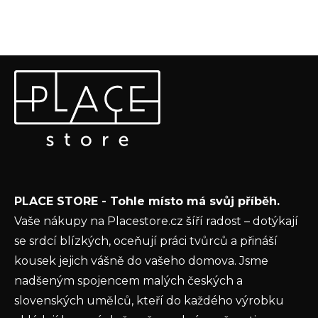
Z
Odebírat newsletter
á
p
Vložte svůj e-mail a my vám budeme zasílat informace o
a
nových produktech na našem e-shopu.
t
E-mail
í
Vložením e-mailu souhlasíte s
podmínkami
PLACE STORE - Tohle místo má svůj příběh.
ochrany osobních údajů
Vaše nákupy na Placestore.cz šíří radost – dotýkají
PŘIHLÁSIT SE
se srdcí blízkých, oceňují práci tvůrců a přináší
kousek jejich vášně do vašeho domova. Jsme
nadšeným spojencem malých českých a
slovenských umělců, kteří do každého výrobku