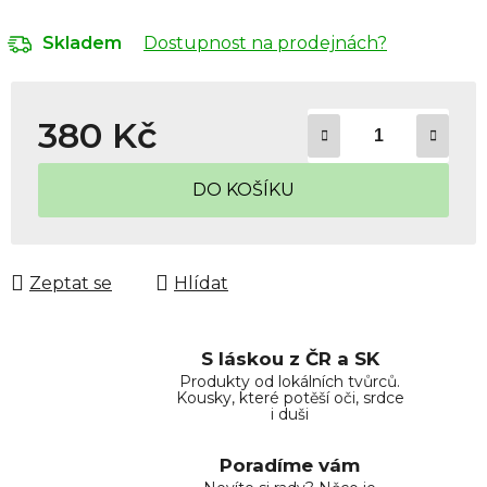
Dostupnost na prodejnách?
Skladem
380 Kč
Měrná cena:
DO KOŠÍKU
Zeptat se
Hlídat
S láskou z ČR a SK
Produkty od lokálních tvůrců.
Kousky, které potěší oči, srdce
i duši
Poradíme vám