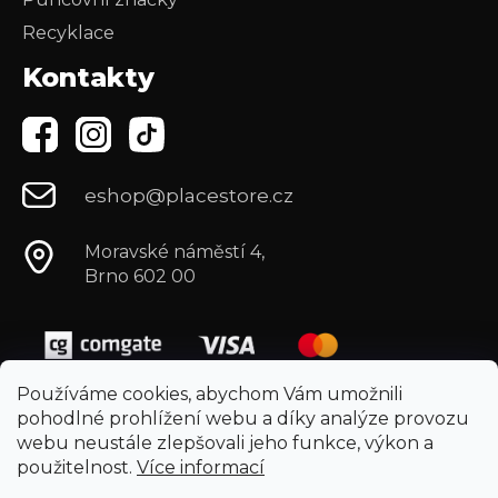
Recyklace
Kontakty
eshop@placestore.cz
Moravské náměstí 4,
Brno 602 00
Používáme cookies, abychom Vám umožnili
pohodlné prohlížení webu a díky analýze provozu
webu neustále zlepšovali jeho funkce, výkon a
použitelnost.
Více informací