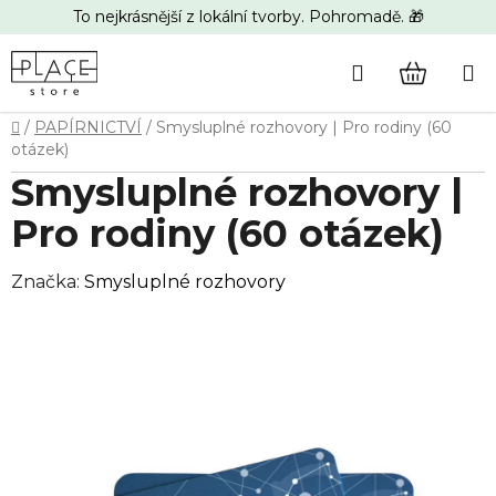
Přejít
To nejkrásnější z lokální tvorby. Pohromadě. 🎁
na
obsah
Hledat
NÁKUP
Domů
/
PAPÍRNICTVÍ
/
Smysluplné rozhovory | Pro rodiny (60
KOŠÍK
otázek)
Smysluplné rozhovory |
Pro rodiny (60 otázek)
Značka:
Smysluplné rozhovory