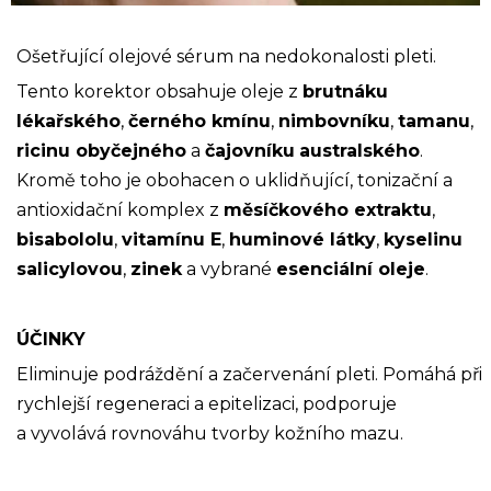
Ošetřující olejové sérum na nedokonalosti pleti.
Tento korektor obsahuje oleje z
brutnáku
lékařského
,
černého kmínu
,
nimbovníku
,
tamanu
,
ricinu obyčejného
a
čajovníku
australského
.
Kromě toho je obohacen o uklidňující, tonizační a
antioxidační komplex z
měsíčkového extraktu
,
bisabololu
,
vitamínu E
,
huminové látky
,
kyselinu
salicylovou
,
zinek
a vybrané
esenciální oleje
.
ÚČINKY
Eliminuje podráždění a začervenání pleti. Pomáhá při
rychlejší regeneraci a epitelizaci, podporuje
a vyvolává rovnováhu tvorby kožního mazu.