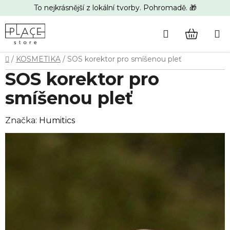
Přejít
To nejkrásnější z lokální tvorby. Pohromadě. 🎁
na
obsah
Hledat
NÁKUP
Domů
/
KOSMETIKA
/
SOS korektor pro smíšenou pleť
KOŠÍK
SOS korektor pro
smíšenou pleť
Značka:
Humitics