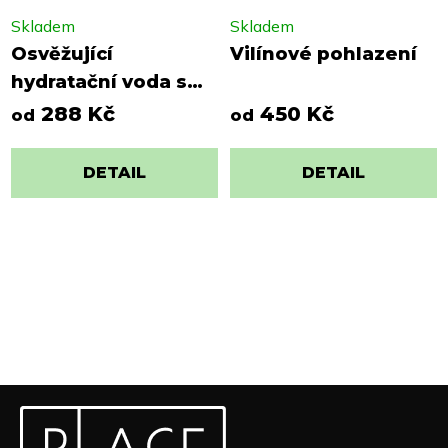
Skladem
Skladem
Osvěžující
Vilínové pohlazení
hydratační voda s
malinou a zeleným
288 Kč
450 Kč
od
od
čajem
DETAIL
DETAIL
Z
Odebírat newsletter
á