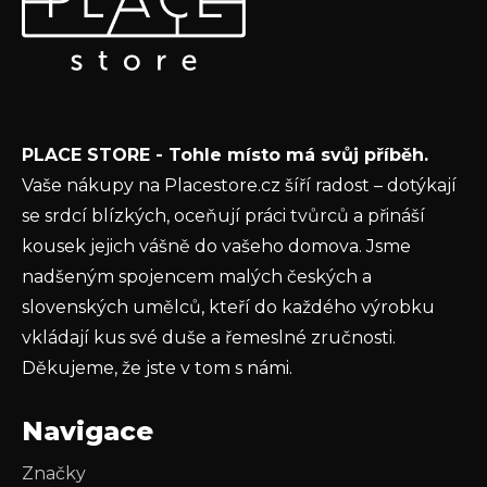
p
Vložte svůj e-mail a my vám budeme zasílat informace o
a
nových produktech na našem e-shopu.
t
E-mail
í
Vložením e-mailu souhlasíte s
podmínkami
PLACE STORE - Tohle místo má svůj příběh.
ochrany osobních údajů
Vaše nákupy na Placestore.cz šíří radost – dotýkají
PŘIHLÁSIT SE
se srdcí blízkých, oceňují práci tvůrců a přináší
kousek jejich vášně do vašeho domova. Jsme
nadšeným spojencem malých českých a
slovenských umělců, kteří do každého výrobku
vkládají kus své duše a řemeslné zručnosti.
Děkujeme, že jste v tom s námi.
Navigace
Značky