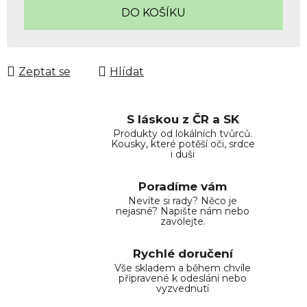
DO KOŠÍKU
Zeptat se
Hlídat
S láskou z ČR a SK
Produkty od lokálních tvůrců.
Kousky, které potěší oči, srdce
i duši
Poradíme vám
Nevíte si rady? Něco je
nejasné? Napište nám nebo
zavolejte.
Rychlé doručení
Vše skladem a během chvíle
připravené k odeslání nebo
vyzvednutí