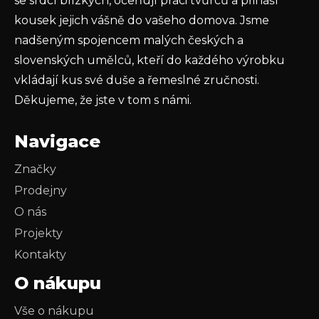
se srdcí blízkých, oceňují práci tvůrců a přináší
kousek jejich vášně do vašeho domova. Jsme
nadšeným spojencem malých českých a
slovenských umělců, kteří do každého výrobku
vkládají kus své duše a řemeslné zručnosti.
Děkujeme, že jste v tom s námi.
Navigace
Značky
Prodejny
O nás
Projekty
Kontakty
O nákupu
Vše o nákupu