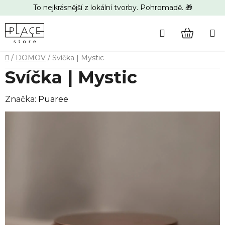
Přejít
To nejkrásnější z lokální tvorby. Pohromadě. 🎁
na
obsah
Hledat
NÁKUP
Domů
/
DOMOV
/
Svíčka | Mystic
KOŠÍK
Svíčka | Mystic
Značka:
Puaree