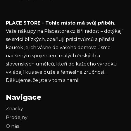
E-mail
í
Vložením e-mailu souhlasíte s
podmínkami
PLACE STORE - Tohle místo má svůj příběh.
ochrany osobních údajů
Vaše nákupy na Placestore.cz šíří radost – dotýkají
PŘIHLÁSIT SE
se srdcí blízkých, oceňují práci tvůrců a přináší
kousek jejich vášně do vašeho domova. Jsme
nadšeným spojencem malých českých a
slovenských umělců, kteří do každého výrobku
vkládají kus své duše a řemeslné zručnosti.
Děkujeme, že jste v tom s námi.
Navigace
Značky
Prodejny
O nás