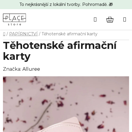
Přejít
To nejkrásnější z lokální tvorby. Pohromadě. 🎁
na
obsah
Hledat
NÁKUP
Domů
/
PAPÍRNICTVÍ
/
Těhotenské afirmační karty
KOŠÍK
Těhotenské afirmační
karty
Značka:
Alluree