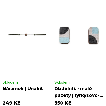
Skladem
Skladem
Náramek | Unakit
Obdélník - malé
puzety | tyrkysovo-
černá
249 Kč
350 Kč