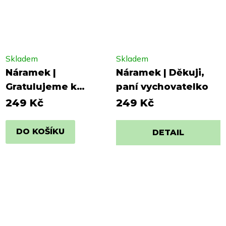
Skladem
Skladem
Náramek |
Náramek | Děkuji,
Gratulujeme k
paní vychovatelko
miminku
249 Kč
249 Kč
DO KOŠÍKU
DETAIL