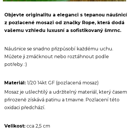
Objevte originalitu a eleganci s tepanou náušnicí
z pozlacené mosazi od značky Rope, která dodá
vašemu vzhledu luxusní a sofistikovaný šmrnc.
Náušnice se snadno přizpůsobí každému uchu.
Můžete ji zmáčknout nebo roztáhnout podle
potřeby. :)
Materiál:
1/20 14kt GF (pozlacená mosaz)
Mosaz je ušlechtilý a udržitelný materiál, který časem
přirozeně získává patinu a tmavne. Pozlacení této
oxidaci předchází.
Velikost:
cca 2,5 cm