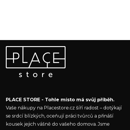
Z
Odebírat newsletter
á
p
Vložte svůj e-mail a my vám budeme zasílat informace o
a
nových produktech na našem e-shopu.
t
E-mail
í
Vložením e-mailu souhlasíte s
podmínkami
PLACE STORE - Tohle místo má svůj příběh.
ochrany osobních údajů
Vaše nákupy na Placestore.cz šíří radost – dotýkají
PŘIHLÁSIT SE
se srdcí blízkých, oceňují práci tvůrců a přináší
kousek jejich vášně do vašeho domova. Jsme