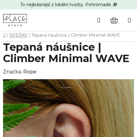
Přejít
To nejkrásnější z lokální tvorby. Pohromadě. 🎁
na
obsah
Hledat
NÁKUP
Domů
/
ŠPERKY
/
Tepaná náušnice | Climber Minimal WAVE
KOŠÍK
Tepaná náušnice |
Climber Minimal WAVE
Značka:
Rope