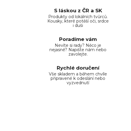
S láskou z ČR a SK
Produkty od lokálních tvůrců.
Kousky, které potěší oči, srdce
i duši
Poradíme vám
Nevíte si rady? Něco je
nejasné? Napište nám nebo
zavolejte.
Rychlé doručení
Vše skladem a během chvíle
připravené k odeslání nebo
vyzvednutí