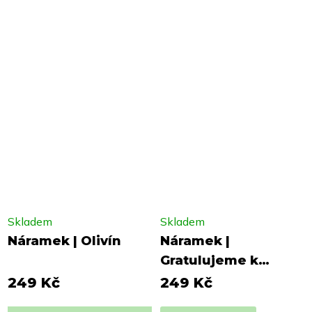
Skladem
Skladem
Náramek | Olivín
Náramek |
Gratulujeme k
miminku
249 Kč
249 Kč