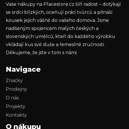
Vaše nákupy na Placestore.cz šíří radost – dotýkají
PŘIHLÁSIT SE
se srdcí blízkých, oceňují práci tvůrců a přináší
kousek jejich vášně do vašeho domova. Jsme
nadšeným spojencem malých českých a
slovenských umělců, kteří do každého výrobku
vkládají kus své duše a řemeslné zručnosti.
Děkujeme, že jste v tom s námi.
Navigace
Značky
Prodejny
O nás
Projekty
Kontakty
O nákupu