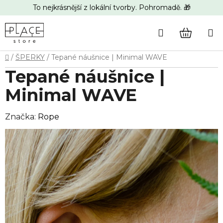
Přejít
To nejkrásnější z lokální tvorby. Pohromadě. 🎁
na
obsah
Hledat
NÁKUP
Domů
/
ŠPERKY
/
Tepané náušnice | Minimal WAVE
KOŠÍK
Tepané náušnice |
Minimal WAVE
Značka:
Rope