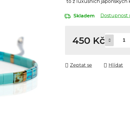
to z luxusních japonských 
Dostupnost 
Skladem
450 Kč
Měrná cena:
Zeptat se
Hlídat