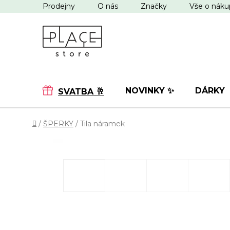
Přejít
Prodejny
O nás
Značky
Vše o nák
na
obsah
NOVINKY ✨
DÁRKY
SVATBA 🥂
Domů
/
ŠPERKY
/
Tila náramek