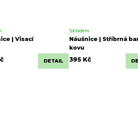
m
Skladem
ce | Visací
Náušnice | Stříbrná ba
kovu
č
395 Kč
DETAIL
DE