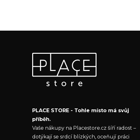
Z
Odebírat newsletter
á
p
Vložte svůj e-mail a my vám budeme zasílat
a
informace o nových produktech na našem e-
t
shopu.
í
E-mail
PLACE STORE - Tohle místo má svůj
Vložením e-mailu souhlasíte s
podmínkami
příběh.
ochrany osobních údajů
Vaše nákupy na Placestore.cz šíří radost –
dotýkají se srdcí blízkých, oceňují práci
PŘIHLÁSIT SE