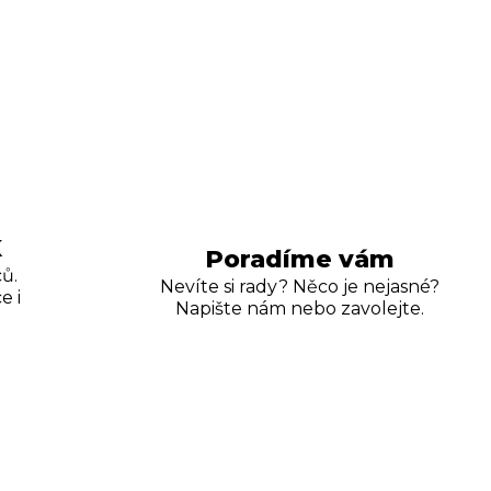
K
Poradíme vám
ů.
Nevíte si rady? Něco je nejasné?
e i
Napište nám nebo zavolejte.