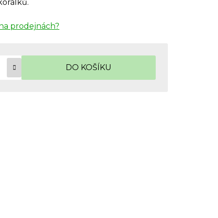
korálků.
na prodejnách?
DO KOŠÍKU