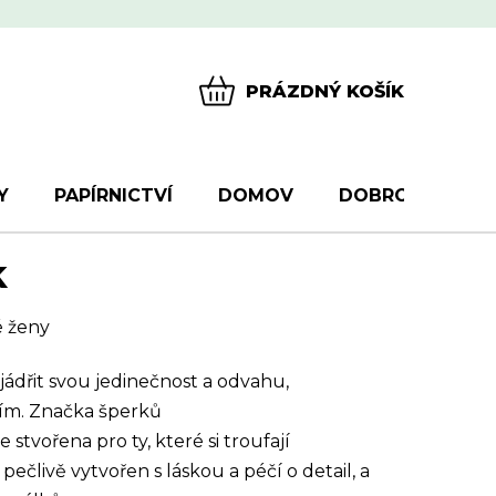
PRÁZDNÝ KOŠÍK
NÁKUPNÍ
KOŠÍK
Y
PAPÍRNICTVÍ
DOMOV
DOBROTY
D
k
é ženy
yjádřit svou jedinečnost a odvahu,
ním. Značka šperků
tvořena pro ty, které si troufají
ečlivě vytvořen s láskou a péčí o detail, a