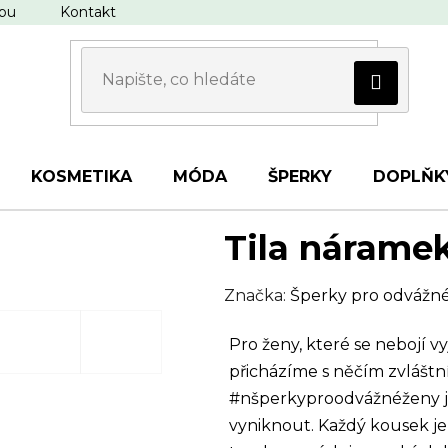
upu
Kontakt
KOSMETIKA
MÓDA
ŠPERKY
DOPLŇK
Tila nárame
Značka:
Šperky pro odvážn
Pro ženy, které se nebojí v
přicházíme s něčím zvlášt
#nšperkyproodvážnéženy je s
vyniknout. Každý kousek je p