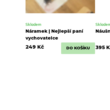
Skladem
Sklade
Náramek | Nejlepší paní
Náušni
vychovatelce
249 Kč
395 K
DO KOŠÍKU