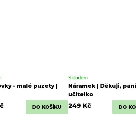
m
Skladem
ovky - malé puzety |
Náramek | Děkuji, pan
učitelko
č
249 Kč
DO KOŠÍKU
DO KO