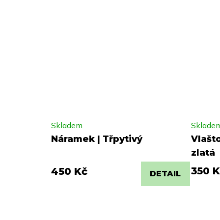
Skladem
Sklade
Náramek | Třpytivý
Vlašt
zlatá
350 K
450 Kč
DETAIL