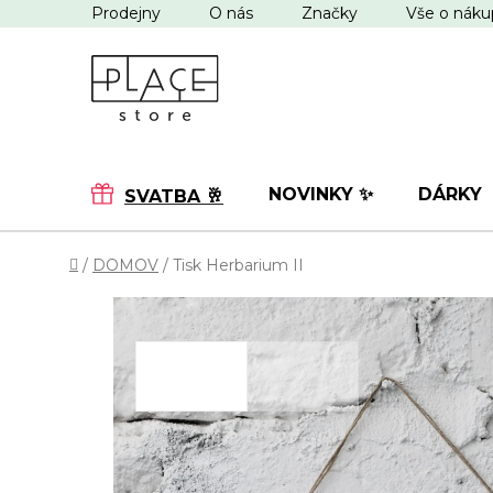
Přejít
Prodejny
O nás
Značky
Vše o nák
na
obsah
NOVINKY ✨
DÁRKY
SVATBA 🥂
Domů
/
DOMOV
/
Tisk Herbarium II