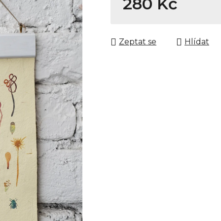
280 Kč
Měrná cena:
Zeptat se
Hlídat