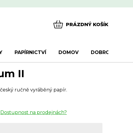
PRÁZDNÝ KOŠÍK
NÁKUPNÍ
KOŠÍK
Y
PAPÍRNICTVÍ
DOMOV
DOBROTY
D
um II
 český ručně vyráběný papír.
Dostupnost na prodejnách?