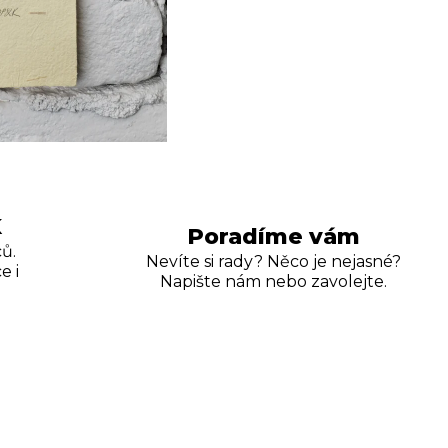
K
Poradíme vám
ů.
Nevíte si rady? Něco je nejasné?
e i
Napište nám nebo zavolejte.