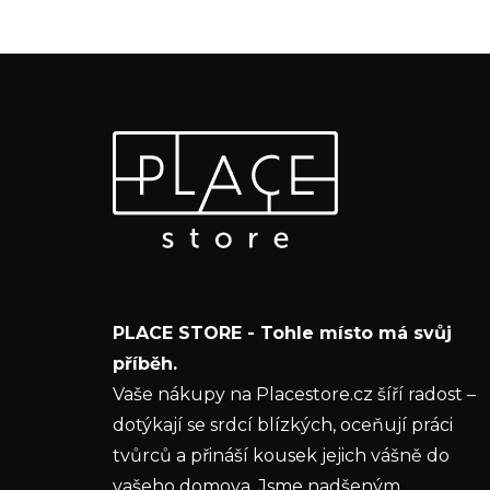
Z
Odebírat newsletter
á
p
Vložte svůj e-mail a my vám budeme zasílat
a
informace o nových produktech na našem e-
t
shopu.
í
E-mail
PLACE STORE - Tohle místo má svůj
Vložením e-mailu souhlasíte s
podmínkami
příběh.
ochrany osobních údajů
Vaše nákupy na Placestore.cz šíří radost –
dotýkají se srdcí blízkých, oceňují práci
PŘIHLÁSIT SE
tvůrců a přináší kousek jejich vášně do
vašeho domova. Jsme nadšeným