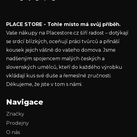
E-mail
í
Vložením e-mailu souhlasíte s
podmínkami
PLACE STORE - Tohle místo má svůj příběh.
ochrany osobních údajů
Vaše nákupy na Placestore.cz šíří radost – dotýkají
PŘIHLÁSIT SE
se srdcí blízkých, oceňují práci tvůrců a přináší
kousek jejich vášně do vašeho domova. Jsme
nadšeným spojencem malých českých a
slovenských umělců, kteří do každého výrobku
vkládají kus své duše a řemeslné zručnosti.
Děkujeme, že jste v tom s námi.
Navigace
Značky
Prodejny
O nás