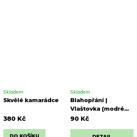
Skladem
Skladem
Skvělé kamarádce
Blahopřání |
Vlaštovka (modré
pozadí)
380 Kč
90 Kč
DO KOŠÍKU
DETAIL