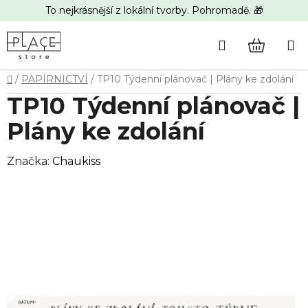
Přejít
To nejkrásnější z lokální tvorby. Pohromadě. 🎁
na
obsah
Hledat
NÁKUP
Domů
/
PAPÍRNICTVÍ
/
TP10 Týdenní plánovač | Plány ke zdolání
KOŠÍK
TP10 Týdenní plánovač |
Plány ke zdolání
Značka:
Chaukiss