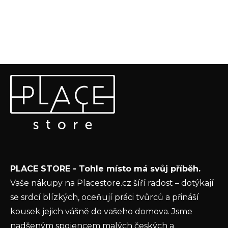
Z
Odebírat newsletter
á
p
Vložte svůj e-mail a my vám budeme zasílat informace o
a
nových produktech na našem e-shopu.
t
E-mail
í
Vložením e-mailu souhlasíte s
podmínkami
PLACE STORE - Tohle místo má svůj příběh.
ochrany osobních údajů
Vaše nákupy na Placestore.cz šíří radost – dotýkají
PŘIHLÁSIT SE
se srdcí blízkých, oceňují práci tvůrců a přináší
kousek jejich vášně do vašeho domova. Jsme
nadšeným spojencem malých českých a