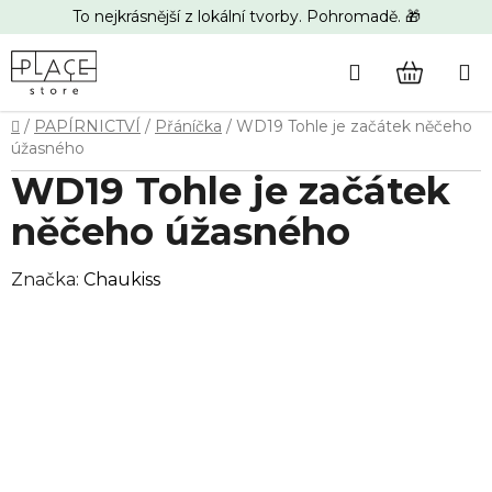
Přejít
To nejkrásnější z lokální tvorby. Pohromadě. 🎁
na
obsah
Hledat
NÁKUP
Domů
/
PAPÍRNICTVÍ
/
Přáníčka
/
WD19 Tohle je začátek něčeho
KOŠÍK
úžasného
WD19 Tohle je začátek
něčeho úžasného
Značka:
Chaukiss