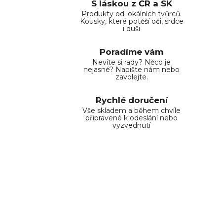
S láskou z ČR a SK
Produkty od lokálních tvůrců.
Kousky, které potěší oči, srdce
i duši
Poradíme vám
Nevíte si rady? Něco je
nejasné? Napište nám nebo
zavolejte.
Rychlé doručení
Vše skladem a během chvíle
připravené k odeslání nebo
vyzvednutí