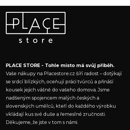
Z
Odebírat newsletter
á
p
Vložte svůj e-mail a my vám budeme zasílat informace o
a
nových produktech na našem e-shopu.
t
E-mail
í
Vložením e-mailu souhlasíte s
podmínkami
PLACE STORE - Tohle místo má svůj příběh.
ochrany osobních údajů
Vaše nákupy na Placestore.cz šíří radost – dotýkají
PŘIHLÁSIT SE
se srdcí blízkých, oceňují práci tvůrců a přináší
kousek jejich vášně do vašeho domova. Jsme
nadšeným spojencem malých českých a
slovenských umělců, kteří do každého výrobku
vkládají kus své duše a řemeslné zručnosti.
Děkujeme, že jste v tom s námi.