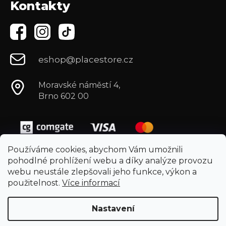
Kontakty
eshop@placestore.cz
Moravské náměstí 4,
Brno 602 00
Používáme cookies, abychom Vám umožnili
pohodlné prohlížení webu a díky analýze provozu
webu neustále zlepšovali jeho funkce, výkon a
použitelnost.
Více informací
Nastavení
Vytvořil Shoptet