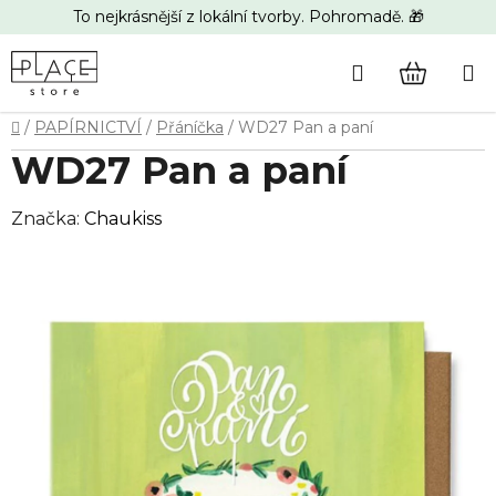
Přejít
To nejkrásnější z lokální tvorby. Pohromadě. 🎁
na
obsah
Hledat
NÁKUP
Domů
/
PAPÍRNICTVÍ
/
Přáníčka
/
WD27 Pan a paní
KOŠÍK
WD27 Pan a paní
Značka:
Chaukiss