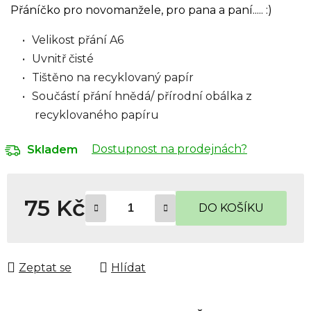
Přáníčko pro novomanžele, pro pana a paní..... :)
Velikost přání A6
Uvnitř čisté
Tištěno na recyklovaný papír
Součástí přání hnědá/ přírodní obálka z
recyklovaného papíru
Dostupnost na prodejnách?
Skladem
75 Kč
DO KOŠÍKU
Měrná cena:
Zeptat se
Hlídat