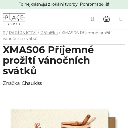
Přejít
To nejkrásnější z lokální tvorby. Pohromadě. 🎁
na
obsah
Hledat
NÁKUP
Domů
/
PAPÍRNICTVÍ
/
Přáníčka
/
XMAS06 Příjemné prožití
KOŠÍK
vánočních svátků
XMAS06 Příjemné
prožití vánočních
svátků
Značka:
Chaukiss