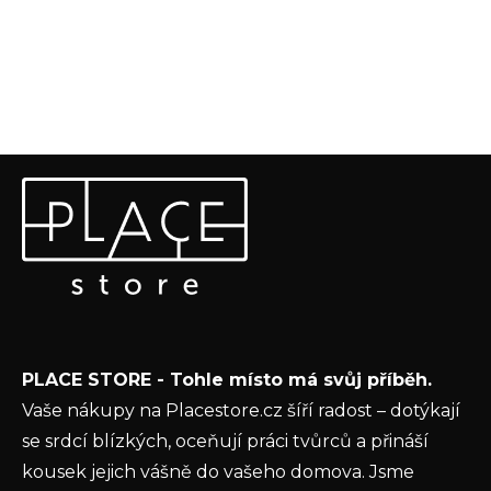
Z
Odebírat newsletter
á
p
Vložte svůj e-mail a my vám budeme zasílat informace o
a
nových produktech na našem e-shopu.
t
E-mail
í
Vložením e-mailu souhlasíte s
podmínkami
PLACE STORE - Tohle místo má svůj příběh.
ochrany osobních údajů
Vaše nákupy na Placestore.cz šíří radost – dotýkají
PŘIHLÁSIT SE
se srdcí blízkých, oceňují práci tvůrců a přináší
kousek jejich vášně do vašeho domova. Jsme