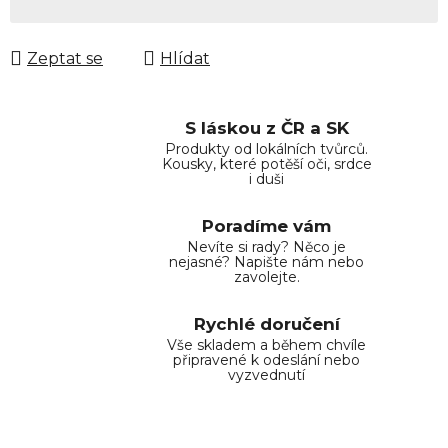
Měrná cena:
Zeptat se
Hlídat
S láskou z ČR a SK
Produkty od lokálních tvůrců.
Kousky, které potěší oči, srdce
i duši
Poradíme vám
Nevíte si rady? Něco je
nejasné? Napište nám nebo
zavolejte.
Rychlé doručení
Vše skladem a během chvíle
připravené k odeslání nebo
vyzvednutí