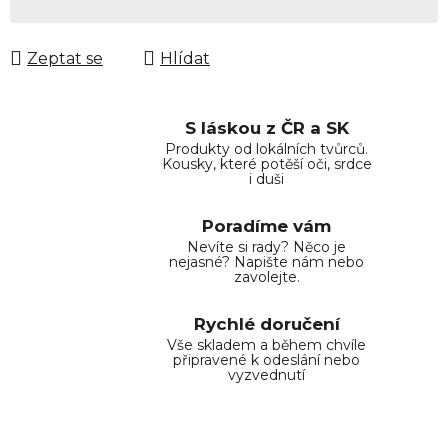
Měrná cena:
Zeptat se
Hlídat
S láskou z ČR a SK
Produkty od lokálních tvůrců.
Kousky, které potěší oči, srdce
i duši
Poradíme vám
Nevíte si rady? Něco je
nejasné? Napište nám nebo
zavolejte.
Rychlé doručení
Vše skladem a během chvíle
připravené k odeslání nebo
vyzvednutí