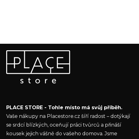
Z
Odebírat newsletter
á
p
Vložte svůj e-mail a my vám budeme zasílat informace o
a
nových produktech na našem e-shopu.
t
E-mail
í
Vložením e-mailu souhlasíte s
podmínkami
PLACE STORE - Tohle místo má svůj příběh.
ochrany osobních údajů
Vaše nákupy na Placestore.cz šíří radost – dotýkají
PŘIHLÁSIT SE
se srdcí blízkých, oceňují práci tvůrců a přináší
kousek jejich vášně do vašeho domova. Jsme