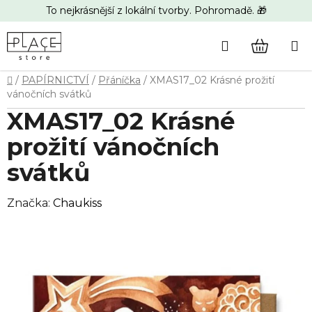
Přejít
To nejkrásnější z lokální tvorby. Pohromadě. 🎁
na
obsah
Hledat
NÁKUP
Domů
/
PAPÍRNICTVÍ
/
Přáníčka
/
XMAS17_02 Krásné prožití
KOŠÍK
vánočních svátků
XMAS17_02 Krásné
prožití vánočních
svátků
Značka:
Chaukiss